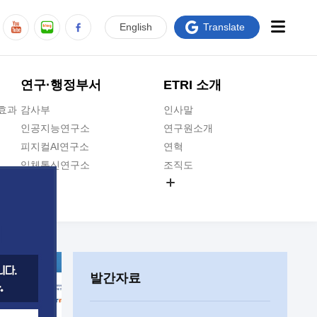
En
glish
Translate
연구·행정부서
ETRI 소개
급효과
감사부
인사말
인공지능연구소
연구원소개
피지컬AI연구소
연혁
입체통신연구소
조직도
공간미디어연구소
기타 공개정보
ADX융합연구소
원규 제·개정 예고
ICT전략연구소
연구원 고객헌장
인공지능안전연구소
ETRI CI
우주항공반도체전략연구단
주요업무연락처
발간자료
대경권연구본부
찾아오시는길
호남권연구본부