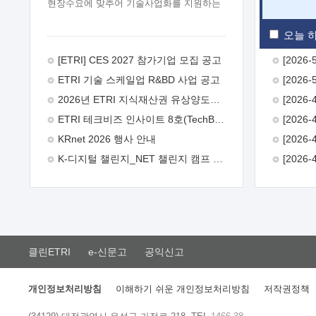
현장수요에 맞추어 기술사업화를 지원하는
『연구인력 현장지원』프로그램을
운영하고 있습니다.이에 연구인력의 지원을
오늘 하
희망하는 중소.중견기업에서는 신청하여
주시기 바랍니다.
2026년 8월
[ETRI] CES 2027 참가기업 모집 공고
한국전자통신연구원장
1. 추진개요

ETRI 기술 스케일업 R&BD 사업 공고
추진목적: ETRI 인력을 기업현장에 파견.
기술지원을 실시함으로써 ETRI 개발기술의
2026년 ETRI 지식재산권 유상양도계약 수요조사 공고
사업화를 지원하여 사업화성과를
ETRI 테크비즈 인사이트 8호(TechBiz Insight Vol.8) 발간
극대화하고, 지원기업을 강견기업으로
육성하고자 함.
 신청자격: ETRI
KRnet 2026 행사 안내
협력기업 및 일반 ICT 중소기업* 협력기업:
K-디지털 챌린지_NET 챌린지 캠프 시즌13 안내
ETRI 창업/연구소기업, 기술이전/출자기업
등 ETRI 개발기술을 사업화하고자 하는
기업
 파견기간: 1년 이상 [최대 3년까지
연속지원 가능]* 연속지원은 지원완료
시점에서 당해 지원실적과 차기 지원계획을
평가하여 결정
 기업부담: 연구인력
연봉기준 30 ~ 40%* (1년차) 연봉의 30%,
클린ETRI
e-신문고
공익신고
(2 ~ 3년차) 연봉의 40%
 추진일정(1)
희망기업 신청/접수(2)희망인력-희망기업
매칭(3)현장조사/ 선정(심의)(4)협약체결
개인정보처리방침
이해하기 쉬운 개인정보처리방침
저작권정책
(5)기업파견8월 3일 ~ 14일
8월 17일 ~
26일
9월초순
9월 중순
10월 이후*