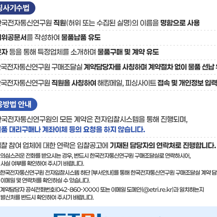
료
기술사업화플랫폼/기술
기술예고
중소기
보유특허
이전가
융합기술연구생산센터
반도