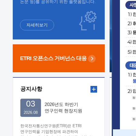
논문 등)를 공유하기 위한 플랫폼입니다.
자세히보기
ETRI 오픈소스
거버넌스 대응
공지사항
보도자
03
2026년도 하반기
연구인력 현장지원
2026.08
희망기업 신청/접수
한국전자통신연구원(ETRI)은 ETRI
연구인력을 기업현장에 파견하여