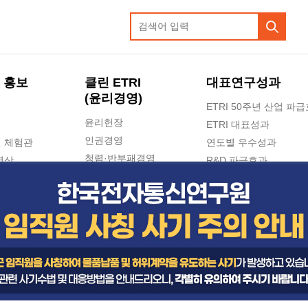
 홍보
클린 ETRI
대표연구성과
(윤리경영)
ETRI 50주년 산업 파
윤리헌장
ETRI 대표성과
인권경영
 체험관
연도별 우수성과
청렴·반부패경영
영상
R&D 파급효과
e-신문고(ETRI 신고센터)
지식공유플랫폼
공익신고
청렴포털 신고
고객의소리
수의계약 현황
부패징계 현황
감사결과공개