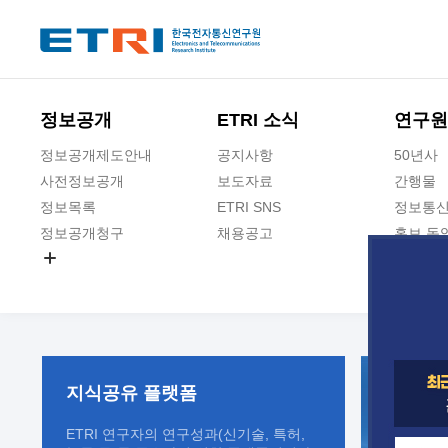
본문 바로가기
주요메뉴 바로가기
정보공개
ETRI 소식
연구원
정보공개제도안내
공지사항
50년사
사전정보공개
보도자료
간행물
정보목록
ETRI SNS
정보통신
정보공개청구
채용공고
홍보 동
경영공시
공공데이터개방
사업실명제
지식공유
플랫폼
ETRI 연구자의 연구성과(신기술, 특허,