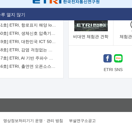
[2026-52호] ETRI, ITU-T 자율주행차 국제표준화 주도한다
루 열지 않기
[2026-51호] ETRI, 항로표지 해양 IoT 무선통신체계 개발 나선다
[2026-50호] ETRI, 생체신호 압축기술 국제표준 채택...의료 AI 시대 연다
비대면
체험관 견학
체험관
[2026-49호] ETRI, 대한민국 ICT 50년 역사를 담은 온라인 50년사 공개
[2026-48호] ETRI, 감염 걱정없는 공중 터치 인터페이스 시대 연다
[2026-47호] ETRI, AI 기반 주파수 예측기술 국제표준 이끌어
[2026-46호] ETRI, 출연연 오픈소스 협의체 '범출연연'으로 확대 운영
ETRI SNS
영상정보처리기기 운영ㆍ관리 방침
부설연구소공고