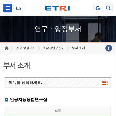
본문 바로가기
주요메뉴 바로가기
하단메뉴 바로가기
En
연구ㆍ행정부서
연구·행정부서
호남권연구센터
부서 소개
부서 소개
메뉴를 선택하세요.
인공지능융합연구실
소개