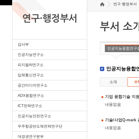
연구·행정부서
연구·행정부서
부서 소
감사부
인공지능융합연구
인공지능연구소
피지컬AI연구소
인공지능융합
입체통신연구소
소개
수
공간미디어연구소
ADX융합연구소
기업 융합기술 지원
내용없음
ICT전략연구소
인공지능안전연구소
기술/사업Q-mar
우주항공반도체전략연구단
내용없음
대경권연구본부