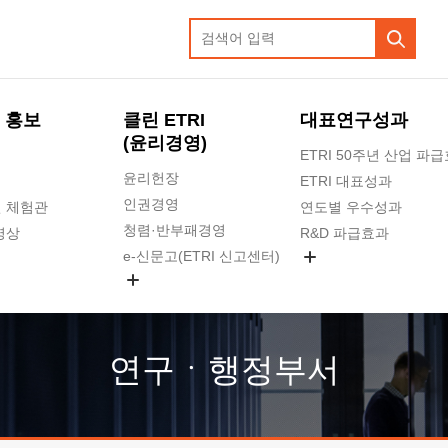
 홍보
클린 ETRI
대표연구성과
(윤리경영)
ETRI 50주년 산업 파
윤리헌장
ETRI 대표성과
인권경영
 체험관
연도별 우수성과
청렴·반부패경영
영상
R&D 파급효과
e-신문고(ETRI 신고센터)
지식공유플랫폼
공익신고
청렴포털 신고
고객의소리
연구ㆍ행정부서
수의계약 현황
부패징계 현황
감사결과공개