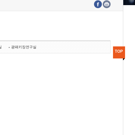
수도권연구본부
기획본부
사업화본부
행정본부
대외협력부
실
광패키징연구실
TOP