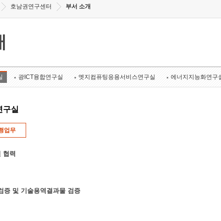
호남권연구센터
부서 소개
개
실
광ICT융합연구실
엣지컴퓨팅응용서비스연구실
에너지지능화연구
연구실
행업무
 협력
k 검증 및 기술용역결과물 검증