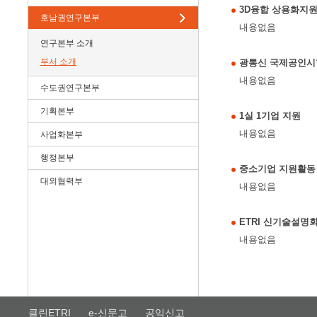
3D융합 상용화지
호남권연구본부
내용없음
연구본부 소개
부서 소개
광통신 국제공인시
내용없음
수도권연구본부
기획본부
1실 1기업 지원
내용없음
사업화본부
행정본부
중소기업 지원활동
대외협력부
내용없음
ETRI 신기술설명
내용없음
클린ETRI
e-신문고
공익신고