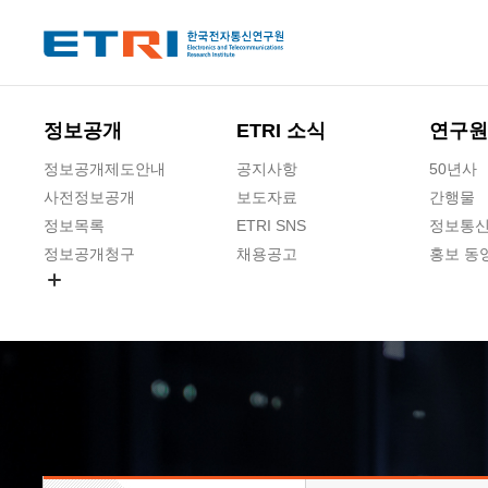
본문 바로가기
주요메뉴 바로가기
하단메뉴 바로가기
정보공개
ETRI 소식
연구원
정보공개제도안내
공지사항
50년사
사전정보공개
보도자료
간행물
정보목록
ETRI SNS
정보통신
정보공개청구
채용공고
홍보 동
경영공시
공공데이터개방
사업실명제