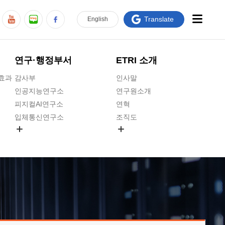
Translate
En
glish
연구·행정부서
ETRI 소개
급효과
감사부
인사말
인공지능연구소
연구원소개
피지컬AI연구소
연혁
입체통신연구소
조직도
공간미디어연구소
기타 공개정보
ADX융합연구소
원규 제·개정 예고
ICT전략연구소
연구원 고객헌장
인공지능안전연구소
ETRI CI
우주항공반도체전략연구단
주요업무연락처
대경권연구본부
찾아오시는길
호남권연구본부