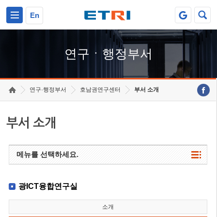
본문 바로가기
주요메뉴 바로가기
하단메뉴 바로가기
En
연구ㆍ행정부서
연구·행정부서
호남권연구센터
부서 소개
부서 소개
메뉴를 선택하세요.
광ICT융합연구실
소개