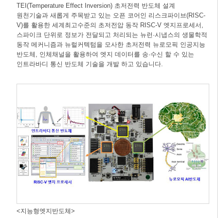
TEI(Temperature Effect Inversion) 초저전력 반도체 설계
원천기술과 새롭게 주목받고 있는 오픈 코어인 리스크파이브(RISC-
V)를 활용한 세계최고수준의 초저전압 동작 RISC-V 엣지프로세서,
스파이크 단위로 정보가 전달되고 처리되는 뉴런·시냅스의 생물학적
동작 메커니즘과 뉴럴커텍텀을 모사한 초저전력 뉴로모픽 인공지능
반도체, 인체채널을 활용하여 엣지 데이터를 송·수신 할 수 있는
인트라바디 통신 반도체 기술을 개발 하고 있습니다.
<지능형엣지반도체>