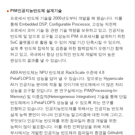
PIM인공지능반도체 설계기술
프로세서 반도체 기술을 2005년도부터 개발을 해 왔습니다. 이를
통해 Embedded DSP, Configurable Processor, 고성능 저전력
프로세서 코어 기술 등 관련 기술 역량을 보유하고 있고, 인공지능
반도체 및 앞으로 요구될 고성능의 PIM 프로세서를 설계하기 위한
SoC 플랫폼으로 활용 될 수 있어 개발 기간 단축시킬 수 있으며,
설계 후 반도체 칩제작 및 검증을 위한 협력업체가 오랜기간 함께
하고 있고, 국내에서 항상 선도적인 반도체 개발에 있어 높은
완성도의 결과를 낼 수 있습니다.
AB9 AI반도체는 NPU 반도체로 RackScale 수준에 4.8
PetaFLOPS의 성능을 담아 낼 수 있습니다. 앞으로는 Hyperscale
AI가 인공지능 분야에 적용 될 것이기에 반도체에서 더 많은 처리
성능을 요구할 것입니다. 본 연구실에서는 PIM(Processing-In-
Memory) 및 이종집적(Heterogeneous Integration) 기술을 통해 단일
반도체에서 1-PetaFLOPS 성능을 낼 수 있도록 하는 연구를
진행하고 있습니다. 인공지능반도체를 위해서는 인공지능 반도체
설계 능력 뿐만이 아니라 인공지능 알고리즘에 대한 이해 그리고,
무엇보다 인공지능 반도체를 위한 컴파일러 환경 개발을 위한
능력이 많이 필요합니다. 이를 위한 인력양성을 위해 저희
부서에서는 개발한 인공지능 반도체의 컴파일러 환경을 Github에