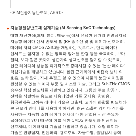
<PIM인공지능반도체, ABS1>
지능형센싱반도체 설계기술 (AI Sensing SoC Technology)
대형 재난현장(화재, 붕괴, 매몰 등)에서 유용한 원거리 인명탐지용
지능형 레이다 센서 반도체 칩 (RF 송수신 및 및 레이다 신호처리,
데이터 처리 CMOS ASIC)을 개발하는 것으로서, 단독 레이다
센서로는 탐지할 수 없는 영역과 장애물 환경 등을 극복하여, 보다
멀리, 보다 깊은 곳까지 생존자의 생체신호를 탐지할 수 있도록,
현존 레이다의 성능을 획기적으로 증대시킬 수 있는 “분산 레이다”
핵심기술을 개발하고 있습니다. 한편 근거리에서 비접촉 생체 의
호흡, 심박 탐지, 자세 추정도 할 수 있으며 사물의 분광 이미징을
완성할 수 있는 레이다 부품 및 시스템 기술, 그리고 Sub-THz CMOS
송수신 핵심 반도체를 개발하고 있습니다. 그동안 주로 항공기,
선박을 식별하는 용도로 사용되었던 기존 군사용, 항만용,
항공관제용 고성능 레이다 기술은 고출력, 고가의 화합물 반도체와
큰 규모의 안테나를 사용해야 하지만, 최근 소출력 레이다 전파를
사용하는 지능형 소형 레이다 센서에 대한 상업용 시장 수요가
급성장하고 있기 때문에 이를 위한 CMOS 반도체와 인공지능
신호처리, 데이터처리 기술을 개발하고 있습니다. 소형 레이다
기술은 인명탐지, 인원파악, 경로추적, 자율주행, 출입감시 등에