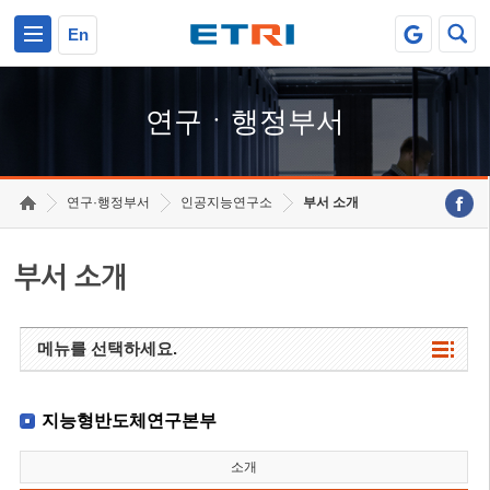
본문 바로가기
주요메뉴 바로가기
하단메뉴 바로가기
En
연구ㆍ행정부서
연구·행정부서
인공지능연구소
부서 소개
부서 소개
메뉴를 선택하세요.
지능형반도체연구본부
소개