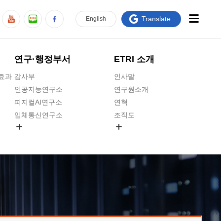
Translate
En
glish
연구·행정부서
ETRI 소개
급효과
감사부
인사말
인공지능연구소
연구원소개
피지컬AI연구소
연혁
입체통신연구소
조직도
공간미디어연구소
기타 공개정보
ADX융합연구소
원규 제·개정 예고
ICT전략연구소
연구원 고객헌장
인공지능안전연구소
ETRI CI
우주항공반도체전략연구단
주요업무연락처
대경권연구본부
찾아오시는길
호남권연구본부