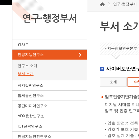
연구·행정부서
연구·행정부서
부서 소
감사부
지능정보연구본부
인공지능연구소
연구소 소개
사이버보안연
부서 소개
소개
수
피지컬AI연구소
입체통신연구소
암호인증기반기술
디지털 시대를 지나
공간미디어연구소
암호 및 인증 인프
ADX융합연구소
- 암호 안전성 검
ICT전략연구소
- 암호키 보호 기술
- 암호 설계 기술
인공지능안전연구소