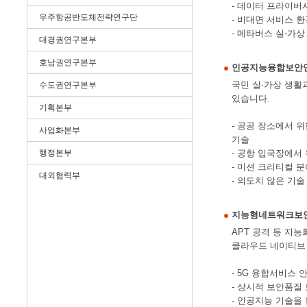
- 데이터 프라이버
우주항공반도체전략연구단
- 비대면 서비스 
- 메타버스 실-가
대경권연구본부
호남권연구본부
인공지능융합보안
국민 실·가상 생활
수도권연구본부
있습니다.
기획본부
- 공공 장소에서 
사업화본부
기술
행정본부
- 공항 입국장에서
- 미션 크리티컬 
대외협력부
- 의도치 않은 기
지능형네트워크보
APT 공격 등 지
클라우드 네이티브 
- 5G 융합서비스
- 상시적 보안품질
- 인공지능 기술을 