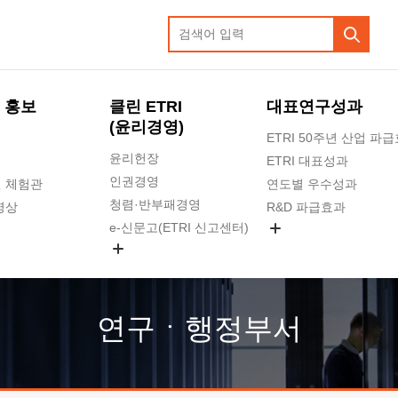
 홍보
클린 ETRI
대표연구성과
(윤리경영)
ETRI 50주년 산업 파
윤리헌장
ETRI 대표성과
인권경영
 체험관
연도별 우수성과
청렴·반부패경영
영상
R&D 파급효과
e-신문고(ETRI 신고센터)
지식공유플랫폼
공익신고
청렴포털 신고
고객의소리
연구ㆍ행정부서
수의계약 현황
부패징계 현황
감사결과공개