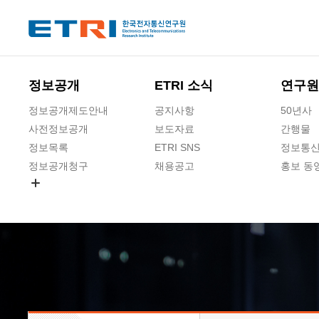
본문 바로가기
주요메뉴 바로가기
하단메뉴 바로가기
정보공개
ETRI 소식
연구원
정보공개제도안내
공지사항
50년사
사전정보공개
보도자료
간행물
정보목록
ETRI SNS
정보통신
정보공개청구
채용공고
홍보 동
경영공시
공공데이터개방
사업실명제