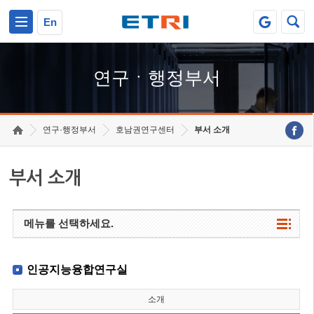
본문 바로가기
주요메뉴 바로가기
하단메뉴 바로가기
En
연구ㆍ행정부서
연구·행정부서
호남권연구센터
부서 소개
부서 소개
메뉴를 선택하세요.
인공지능융합연구실
소개