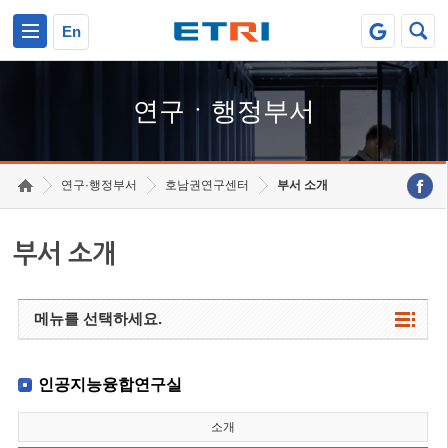
본문 바로가기
주요메뉴 바로가기
하단메뉴 바로가기
En
연구ㆍ행정부서
연구·행정부서
호남권연구센터
부서 소개
부서 소개
메뉴를 선택하세요.
인공지능융합연구실
소개