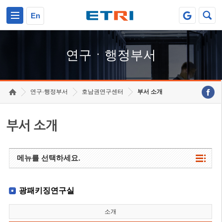
본문 바로가기
주요메뉴 바로가기
하단메뉴 바로가기
En
연구ㆍ행정부서
연구·행정부서
호남권연구센터
부서 소개
부서 소개
메뉴를 선택하세요.
광패키징연구실
소개