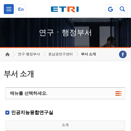
본문 바로가기
주요메뉴 바로가기
하단메뉴 바로가기
En
연구ㆍ행정부서
연구·행정부서
호남권연구센터
부서 소개
부서 소개
메뉴를 선택하세요.
인공지능융합연구실
소개