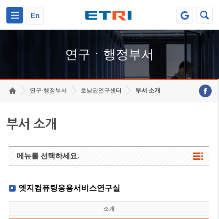
본문 바로가기
주요메뉴 바로가기
하단메뉴 바로가기
En
연구ㆍ행정부서
연구·행정부서
호남권연구센터
부서 소개
부서 소개
메뉴를 선택하세요.
엣지컴퓨팅응용서비스연구실
소개