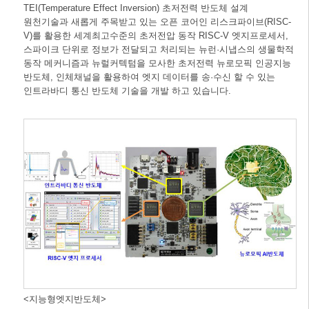
TEI(Temperature Effect Inversion) 초저전력 반도체 설계
원천기술과 새롭게 주목받고 있는 오픈 코어인 리스크파이브(RISC-
V)를 활용한 세계최고수준의 초저전압 동작 RISC-V 엣지프로세서,
스파이크 단위로 정보가 전달되고 처리되는 뉴런·시냅스의 생물학적
동작 메커니즘과 뉴럴커텍텀을 모사한 초저전력 뉴로모픽 인공지능
반도체, 인체채널을 활용하여 엣지 데이터를 송·수신 할 수 있는
인트라바디 통신 반도체 기술을 개발 하고 있습니다.
<지능형엣지반도체>