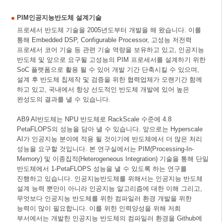
PIM인공지능반도체 설계기술
프로세서 반도체 기술을 2005년도부터 개발을 해 왔습니다. 이를
통해 Embedded DSP, Configurable Processor, 고성능 저전력
프로세서 코어 기술 등 관련 기술 역량을 보유하고 있고, 인공지능
반도체 및 앞으로 요구될 고성능의 PIM 프로세서를 설계하기 위한
SoC 플랫폼으로 활용 될 수 있어 개발 기간 단축시킬 수 있으며,
설계 후 반도체 칩제작 및 검증을 위한 협력업체가 오랜기간 함께
하고 있고, 국내에서 항상 선도적인 반도체 개발에 있어 높은
완성도의 결과를 낼 수 있습니다.
AB9 AI반도체는 NPU 반도체로 RackScale 수준에 4.8
PetaFLOPS의 성능을 담아 낼 수 있습니다. 앞으로는 Hyperscale
AI가 인공지능 분야에 적용 될 것이기에 반도체에서 더 많은 처리
성능을 요구할 것입니다. 본 연구실에서는 PIM(Processing-In-
Memory) 및 이종집적(Heterogeneous Integration) 기술을 통해 단일
반도체에서 1-PetaFLOPS 성능을 낼 수 있도록 하는 연구를
진행하고 있습니다. 인공지능반도체를 위해서는 인공지능 반도체
설계 능력 뿐만이 아니라 인공지능 알고리즘에 대한 이해 그리고,
무엇보다 인공지능 반도체를 위한 컴파일러 환경 개발을 위한
능력이 많이 필요합니다. 이를 위한 인력양성을 위해 저희
부서에서는 개발한 인공지능 반도체의 컴파일러 환경을 Github에