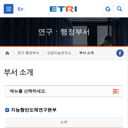
본문 바로가기
주요메뉴 바로가기
하단메뉴 바로가기
En
연구ㆍ행정부서
연구·행정부서
인공지능연구소
부서 소개
부서 소개
메뉴를 선택하세요.
지능형반도체연구본부
소개