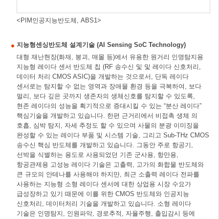
<PIM인공지능반도체, ABS1>
지능형센싱반도체 설계기술 (AI Sensing SoC Technology)
대형 재난현장(화재, 붕괴, 매몰 등)에서 유용한 원거리 인명탐지용
지능형 레이다 센서 반도체 칩 (RF 송수신 및 및 레이다 신호처리,
데이터 처리 CMOS ASIC)을 개발하는 것으로서, 단독 레이다
센서로는 탐지할 수 없는 영역과 장애물 환경 등을 극복하여, 보다
멀리, 보다 깊은 곳까지 생존자의 생체신호를 탐지할 수 있도록,
현존 레이다의 성능을 획기적으로 증대시킬 수 있는 “분산 레이다”
핵심기술을 개발하고 있습니다. 한편 근거리에서 비접촉 생체 의
호흡, 심박 탐지, 자세 추정도 할 수 있으며 사물의 분광 이미징을
완성할 수 있는 레이다 부품 및 시스템 기술, 그리고 Sub-THz CMOS
송수신 핵심 반도체를 개발하고 있습니다. 그동안 주로 항공기,
선박을 식별하는 용도로 사용되었던 기존 군사용, 항만용,
항공관제용 고성능 레이다 기술은 고출력, 고가의 화합물 반도체와
큰 규모의 안테나를 사용해야 하지만, 최근 소출력 레이다 전파를
사용하는 지능형 소형 레이다 센서에 대한 상업용 시장 수요가
급성장하고 있기 때문에 이를 위한 CMOS 반도체와 인공지능
신호처리, 데이터처리 기술을 개발하고 있습니다. 소형 레이다
기술은 인명탐지, 인원파악, 경로추적, 자율주행, 출입감시 등에