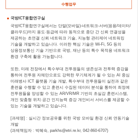
수행업무
국방ICT융합연구실
국방ICT융합연구실에서는 단말(모바일)-네트워크-서버(응용/데이터/
클라우드)까지 용도·등급에 따라 동적으로 종단 간 신뢰 연결성을
제공하는 초연결 신뢰 네트워크 기술, 지능형 관리제어 네트워킹
기술을 개발하고 있습니다. 이러한 핵심 기술은 Wi-Fi, 5G 등의
상용정보통신 기술 기반으로 국방, 재난 등의 특수 목적용 네트워크
환경 구축에 활용 가능합니다.
또한, 미래 전장에서 특수부대 전투원들의 생존성과 전투력 증강을
통하여 전투원 자체만으로도 강력한 무기체계가 될 수 있는 AI 중심
미래병사 ICT 플랫폼 기술 개발, 특수부대 전투원들이 실전과 같은
훈련을 수행할 수 있고 훈련시 수집된 데이터 분석을 통하여 최정예
전투원들을 양성할 수 있는 AR/VR/MR 기반의 초실감 훈련시스템,
개인 맞춤형 위치·공간 인지능력 증강 개인비서 서비스를 제공할 수
있는 기술을 개발하고 있습니다.
[과제명] : 실시간 정보공유를 위한 국방 모바일 환경 신뢰 연동기술
개발
(과제책임자 : 박혜숙, parkhs@etri.re.kr, 042-860-6707)