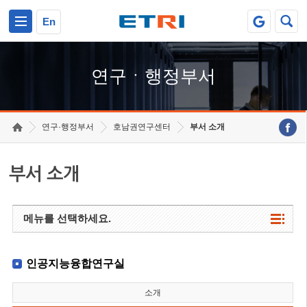
본문 바로가기
주요메뉴 바로가기
하단메뉴 바로가기
En
연구ㆍ행정부서
연구·행정부서
호남권연구센터
부서 소개
부서 소개
메뉴를 선택하세요.
인공지능융합연구실
소개