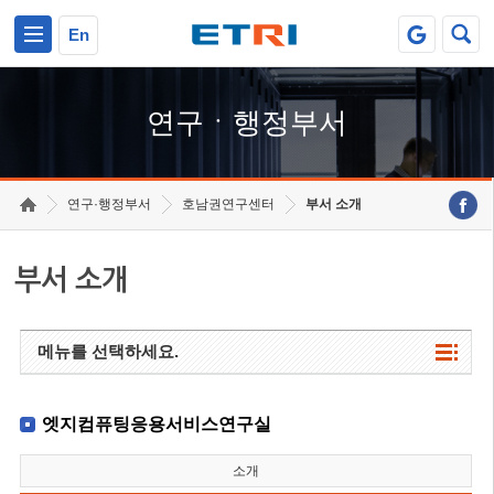
본문 바로가기
주요메뉴 바로가기
하단메뉴 바로가기
En
연구ㆍ행정부서
연구·행정부서
호남권연구센터
부서 소개
부서 소개
메뉴를 선택하세요.
엣지컴퓨팅응용서비스연구실
소개