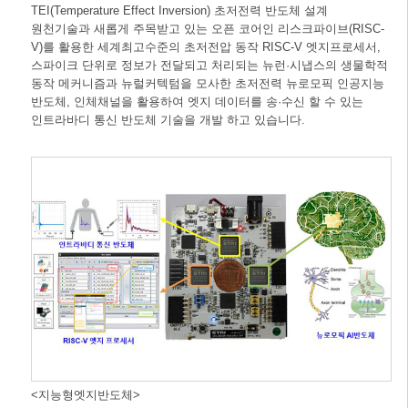
TEI(Temperature Effect Inversion) 초저전력 반도체 설계
원천기술과 새롭게 주목받고 있는 오픈 코어인 리스크파이브(RISC-
V)를 활용한 세계최고수준의 초저전압 동작 RISC-V 엣지프로세서,
스파이크 단위로 정보가 전달되고 처리되는 뉴런·시냅스의 생물학적
동작 메커니즘과 뉴럴커텍텀을 모사한 초저전력 뉴로모픽 인공지능
반도체, 인체채널을 활용하여 엣지 데이터를 송·수신 할 수 있는
인트라바디 통신 반도체 기술을 개발 하고 있습니다.
<지능형엣지반도체>