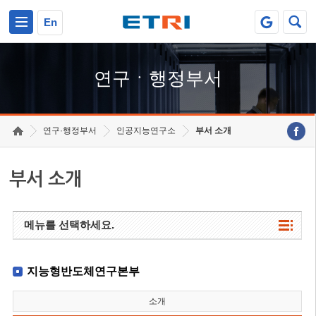
본문 바로가기
주요메뉴 바로가기
하단메뉴 바로가기
En
연구ㆍ행정부서
연구·행정부서
인공지능연구소
부서 소개
부서 소개
메뉴를 선택하세요.
지능형반도체연구본부
소개