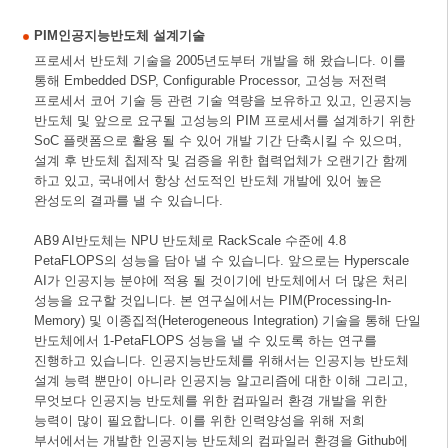
PIM인공지능반도체 설계기술
프로세서 반도체 기술을 2005년도부터 개발을 해 왔습니다. 이를
통해 Embedded DSP, Configurable Processor, 고성능 저전력
프로세서 코어 기술 등 관련 기술 역량을 보유하고 있고, 인공지능
반도체 및 앞으로 요구될 고성능의 PIM 프로세서를 설계하기 위한
SoC 플랫폼으로 활용 될 수 있어 개발 기간 단축시킬 수 있으며,
설계 후 반도체 칩제작 및 검증을 위한 협력업체가 오랜기간 함께
하고 있고, 국내에서 항상 선도적인 반도체 개발에 있어 높은
완성도의 결과를 낼 수 있습니다.
AB9 AI반도체는 NPU 반도체로 RackScale 수준에 4.8
PetaFLOPS의 성능을 담아 낼 수 있습니다. 앞으로는 Hyperscale
AI가 인공지능 분야에 적용 될 것이기에 반도체에서 더 많은 처리
성능을 요구할 것입니다. 본 연구실에서는 PIM(Processing-In-
Memory) 및 이종집적(Heterogeneous Integration) 기술을 통해 단일
반도체에서 1-PetaFLOPS 성능을 낼 수 있도록 하는 연구를
진행하고 있습니다. 인공지능반도체를 위해서는 인공지능 반도체
설계 능력 뿐만이 아니라 인공지능 알고리즘에 대한 이해 그리고,
무엇보다 인공지능 반도체를 위한 컴파일러 환경 개발을 위한
능력이 많이 필요합니다. 이를 위한 인력양성을 위해 저희
부서에서는 개발한 인공지능 반도체의 컴파일러 환경을 Github에