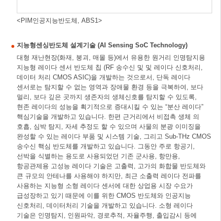
<PIM인공지능반도체, ABS1>
지능형센싱반도체 설계기술 (AI Sensing SoC Technology)
대형 재난현장(화재, 붕괴, 매몰 등)에서 유용한 원거리 인명탐지용
지능형 레이다 센서 반도체 칩 (RF 송수신 및 및 레이다 신호처리,
데이터 처리 CMOS ASIC)을 개발하는 것으로서, 단독 레이다
센서로는 탐지할 수 없는 영역과 장애물 환경 등을 극복하여, 보다
멀리, 보다 깊은 곳까지 생존자의 생체신호를 탐지할 수 있도록,
현존 레이다의 성능을 획기적으로 증대시킬 수 있는 “분산 레이다”
핵심기술을 개발하고 있습니다. 한편 근거리에서 비접촉 생체 의
호흡, 심박 탐지, 자세 추정도 할 수 있으며 사물의 분광 이미징을
완성할 수 있는 레이다 부품 및 시스템 기술, 그리고 Sub-THz CMOS
송수신 핵심 반도체를 개발하고 있습니다. 그동안 주로 항공기,
선박을 식별하는 용도로 사용되었던 기존 군사용, 항만용,
항공관제용 고성능 레이다 기술은 고출력, 고가의 화합물 반도체와
큰 규모의 안테나를 사용해야 하지만, 최근 소출력 레이다 전파를
사용하는 지능형 소형 레이다 센서에 대한 상업용 시장 수요가
급성장하고 있기 때문에 이를 위한 CMOS 반도체와 인공지능
신호처리, 데이터처리 기술을 개발하고 있습니다. 소형 레이다
기술은 인명탐지, 인원파악, 경로추적, 자율주행, 출입감시 등에