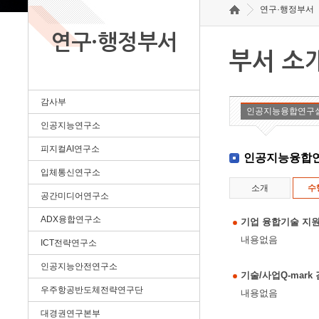
연구·행정부서
연구·행정부서
부서 소
감사부
인공지능융합연구
인공지능연구소
피지컬AI연구소
인공지능융합
입체통신연구소
소개
수
공간미디어연구소
ADX융합연구소
기업 융합기술 지원
내용없음
ICT전략연구소
인공지능안전연구소
기술/사업Q-mar
우주항공반도체전략연구단
내용없음
대경권연구본부