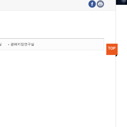
수도권연구본부
기획본부
사업화본부
행정본부
대외협력부
실
광패키징연구실
TOP