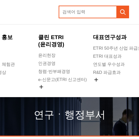
 홍보
클린 ETRI
대표연구성과
(윤리경영)
ETRI 50주년 산업 파
윤리헌장
ETRI 대표성과
인권경영
 체험관
연도별 우수성과
청렴·반부패경영
영상
R&D 파급효과
e-신문고(ETRI 신고센터)
지식공유플랫폼
공익신고
청렴포털 신고
고객의소리
연구ㆍ행정부서
수의계약 현황
부패징계 현황
감사결과공개