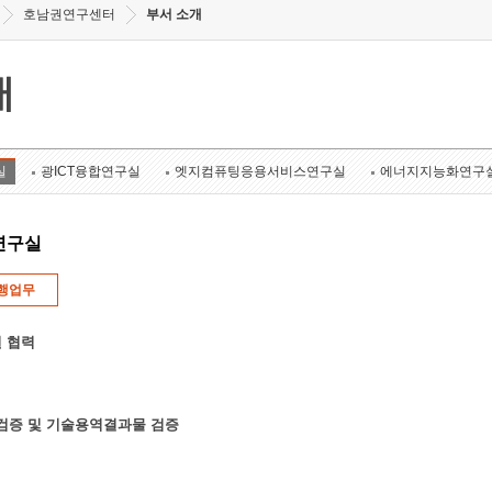
호남권연구센터
부서 소개
개
실
광ICT융합연구실
엣지컴퓨팅응용서비스연구실
에너지지능화연구
연구실
행업무
 협력
k 검증 및 기술용역결과물 검증