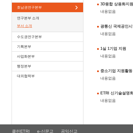
3D융합 상용화지
호남권연구본부
내용없음
연구본부 소개
부서 소개
광통신 국제공인시
내용없음
수도권연구본부
기획본부
1실 1기업 지원
내용없음
사업화본부
행정본부
중소기업 지원활동
대외협력부
내용없음
ETRI 신기술설명
내용없음
클린ETRI
e-신문고
공익신고