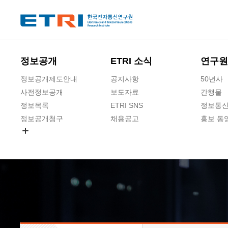
본문 바로가기
주요메뉴 바로가기
하단메뉴 바로가기
정보공개
ETRI 소식
연구원
정보공개제도안내
공지사항
50년사
사전정보공개
보도자료
간행물
정보목록
ETRI SNS
정보통신
정보공개청구
채용공고
홍보 동
경영공시
공공데이터개방
사업실명제