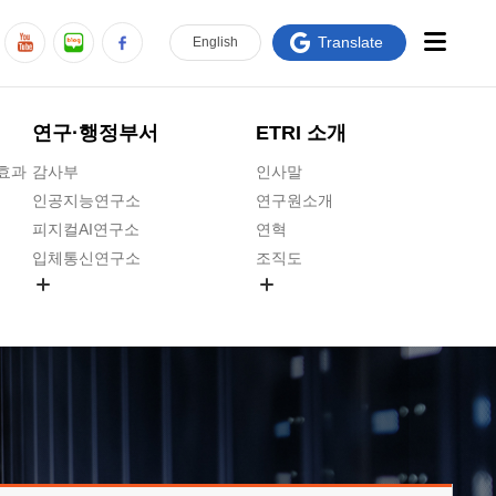
Translate
En
glish
연구·행정부서
ETRI 소개
급효과
감사부
인사말
인공지능연구소
연구원소개
피지컬AI연구소
연혁
입체통신연구소
조직도
공간미디어연구소
기타 공개정보
ADX융합연구소
원규 제·개정 예고
ICT전략연구소
연구원 고객헌장
인공지능안전연구소
ETRI CI
우주항공반도체전략연구단
주요업무연락처
대경권연구본부
찾아오시는길
호남권연구본부