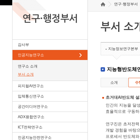
연구·행정부서
연구·행정부서
부서 소
감사부
지능정보연구본부
인공지능연구소
연구소 소개
지능형반도체
부서 소개
소개
수
피지컬AI연구소
입체통신연구소
초거대AI반도체 
인간의 지능을 달성
공간미디어연구소
효율적으로 구동하
ADX융합연구소
연구진은 초저전력 시
ICT전략연구소
개발 경험을 바탕으
프로세서 반도체와 차
인공지능안전연구소