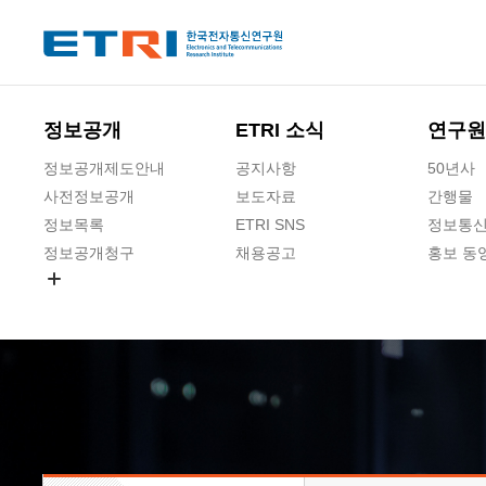
본문 바로가기
주요메뉴 바로가기
하단메뉴 바로가기
정보공개
ETRI 소식
연구원
정보공개제도안내
공지사항
50년사
사전정보공개
보도자료
간행물
정보목록
ETRI SNS
정보통신
정보공개청구
채용공고
홍보 동
경영공시
공공데이터개방
사업실명제