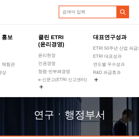
 홍보
클린 ETRI
대표연구성과
(윤리경영)
ETRI 50주년 산업 파
윤리헌장
ETRI 대표성과
인권경영
 체험관
연도별 우수성과
청렴·반부패경영
영상
R&D 파급효과
e-신문고(ETRI 신고센터)
지식공유플랫폼
공익신고
청렴포털 신고
고객의소리
연구ㆍ행정부서
수의계약 현황
부패징계 현황
감사결과공개