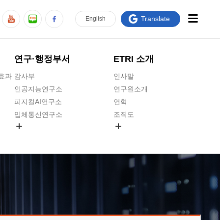
Translate
En
glish
연구·행정부서
ETRI 소개
급효과
감사부
인사말
인공지능연구소
연구원소개
피지컬AI연구소
연혁
입체통신연구소
조직도
공간미디어연구소
기타 공개정보
ADX융합연구소
원규 제·개정 예고
ICT전략연구소
연구원 고객헌장
인공지능안전연구소
ETRI CI
우주항공반도체전략연구단
주요업무연락처
대경권연구본부
찾아오시는길
호남권연구본부