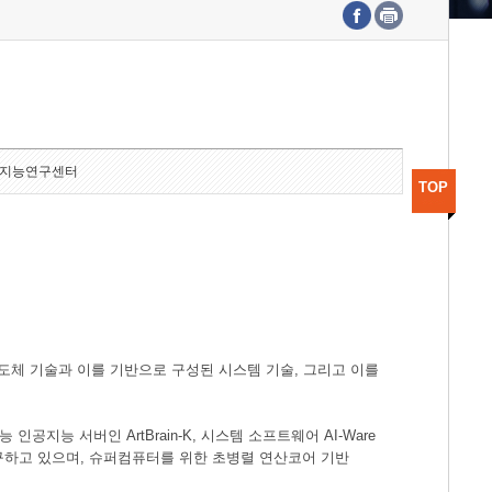
수도권연구본부
기획본부
사업화본부
행정본부
대외협력부
지능연구센터
TOP
도체 기술과 이를 기반으로 구성된 시스템 기술, 그리고 이를
공지능 서버인 ArtBrain-K, 시스템 소프트웨어 AI-Ware
연구하고 있으며, 슈퍼컴퓨터를 위한 초병렬 연산코어 기반