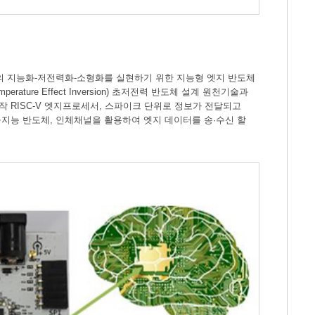
의 지능화-저전력화-소형화를 실현하기 위한 지능형 엣지 반도체
ure Effect Inversion) 초저전력 반도체 설계 원천기술과
작 RISC-V 엣지프로세서, 스파이크 단위로 정보가 전달되고
지능 반도체, 인체채널을 활용하여 엣지 데이터를 송·수신 할