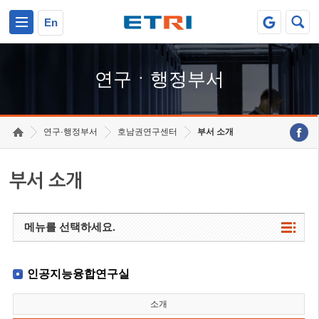
본문 바로가기
주요메뉴 바로가기
하단메뉴 바로가기
En
연구ㆍ행정부서
연구·행정부서
호남권연구센터
부서 소개
부서 소개
메뉴를 선택하세요.
인공지능융합연구실
소개