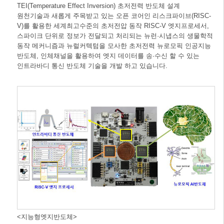
TEI(Temperature Effect Inversion) 초저전력 반도체 설계
원천기술과 새롭게 주목받고 있는 오픈 코어인 리스크파이브(RISC-
V)를 활용한 세계최고수준의 초저전압 동작 RISC-V 엣지프로세서,
스파이크 단위로 정보가 전달되고 처리되는 뉴런·시냅스의 생물학적
동작 메커니즘과 뉴럴커텍텀을 모사한 초저전력 뉴로모픽 인공지능
반도체, 인체채널을 활용하여 엣지 데이터를 송·수신 할 수 있는
인트라바디 통신 반도체 기술을 개발 하고 있습니다.
<지능형엣지반도체>