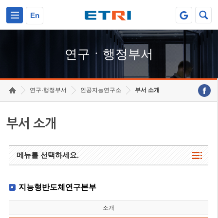
본문 바로가기
주요메뉴 바로가기
하단메뉴 바로가기
En
연구ㆍ행정부서
연구·행정부서
인공지능연구소
부서 소개
부서 소개
메뉴를 선택하세요.
지능형반도체연구본부
소개