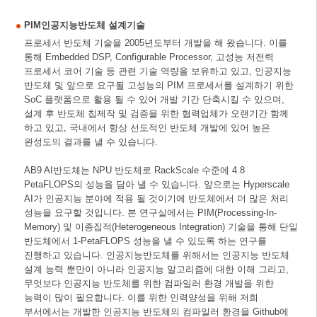
PIM인공지능반도체 설계기술
프로세서 반도체 기술을 2005년도부터 개발을 해 왔습니다. 이를
통해 Embedded DSP, Configurable Processor, 고성능 저전력
프로세서 코어 기술 등 관련 기술 역량을 보유하고 있고, 인공지능
반도체 및 앞으로 요구될 고성능의 PIM 프로세서를 설계하기 위한
SoC 플랫폼으로 활용 될 수 있어 개발 기간 단축시킬 수 있으며,
설계 후 반도체 칩제작 및 검증을 위한 협력업체가 오랜기간 함께
하고 있고, 국내에서 항상 선도적인 반도체 개발에 있어 높은
완성도의 결과를 낼 수 있습니다.
AB9 AI반도체는 NPU 반도체로 RackScale 수준에 4.8
PetaFLOPS의 성능을 담아 낼 수 있습니다. 앞으로는 Hyperscale
AI가 인공지능 분야에 적용 될 것이기에 반도체에서 더 많은 처리
성능을 요구할 것입니다. 본 연구실에서는 PIM(Processing-In-
Memory) 및 이종집적(Heterogeneous Integration) 기술을 통해 단일
반도체에서 1-PetaFLOPS 성능을 낼 수 있도록 하는 연구를
진행하고 있습니다. 인공지능반도체를 위해서는 인공지능 반도체
설계 능력 뿐만이 아니라 인공지능 알고리즘에 대한 이해 그리고,
무엇보다 인공지능 반도체를 위한 컴파일러 환경 개발을 위한
능력이 많이 필요합니다. 이를 위한 인력양성을 위해 저희
부서에서는 개발한 인공지능 반도체의 컴파일러 환경을 Github에