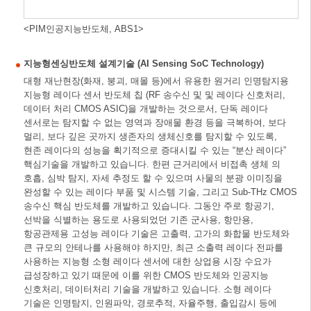
<PIM인공지능반도체, ABS1>
지능형센싱반도체 설계기술 (AI Sensing SoC Technology)
대형 재난현장(화재, 붕괴, 매몰 등)에서 유용한 원거리 인명탐지용
지능형 레이다 센서 반도체 칩 (RF 송수신 및 및 레이다 신호처리,
데이터 처리 CMOS ASIC)을 개발하는 것으로서, 단독 레이다
센서로는 탐지할 수 없는 영역과 장애물 환경 등을 극복하여, 보다
멀리, 보다 깊은 곳까지 생존자의 생체신호를 탐지할 수 있도록,
현존 레이다의 성능을 획기적으로 증대시킬 수 있는 “분산 레이다”
핵심기술을 개발하고 있습니다. 한편 근거리에서 비접촉 생체 의
호흡, 심박 탐지, 자세 추정도 할 수 있으며 사물의 분광 이미징을
완성할 수 있는 레이다 부품 및 시스템 기술, 그리고 Sub-THz CMOS
송수신 핵심 반도체를 개발하고 있습니다. 그동안 주로 항공기,
선박을 식별하는 용도로 사용되었던 기존 군사용, 항만용,
항공관제용 고성능 레이다 기술은 고출력, 고가의 화합물 반도체와
큰 규모의 안테나를 사용해야 하지만, 최근 소출력 레이다 전파를
사용하는 지능형 소형 레이다 센서에 대한 상업용 시장 수요가
급성장하고 있기 때문에 이를 위한 CMOS 반도체와 인공지능
신호처리, 데이터처리 기술을 개발하고 있습니다. 소형 레이다
기술은 인명탐지, 인원파악, 경로추적, 자율주행, 출입감시 등에