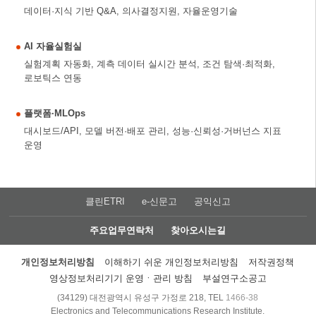
데이터·지식 기반 Q&A, 의사결정지원, 자율운영기술
AI 자율실험실
실험계획 자동화, 계측 데이터 실시간 분석, 조건 탐색·최적화,
로보틱스 연동
플랫폼·MLOps
대시보드/API, 모델 버전·배포 관리, 성능·신뢰성·거버넌스 지표
운영
클린ETRI
e-신문고
공익신고
주요업무연락처
찾아오시는길
개인정보처리방침
이해하기 쉬운 개인정보처리방침
저작권정책
영상정보처리기기 운영ㆍ관리 방침
부설연구소공고
(34129) 대전광역시 유성구 가정로 218, TEL
1466-38
Electronics and Telecommunications Research Institute.