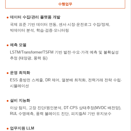
수행업무
데이터 수집/관리 플랫폼 개발
국제 표준 기반 데이터 연동, 센서·시장·운전로그 수집/정제,
빅데이터 분석, 학습·검증·모니터링
예측 모델
LSTM/Transformer/TSFM 기반 발전·수요·가격 예측 및 불확실성
추정 (태양광, 풍력 등)
운영 최적화
ESS 충방전 스케줄, DR 제어, 열분배 최적화, 전력거래 전략 수립·
시뮬레이션
설비 지능화
이상 탐지, 고장 진단/원인분석, DT·CPS 상태추정(MVDC 배전망),
RUL 수명예측, 풍력 블레이드 진단, 피지컬AI 기반 유지보수
업무지원 LLM