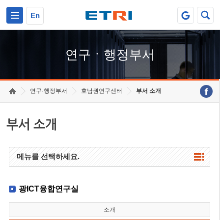
본문 바로가기
주요메뉴 바로가기
하단메뉴 바로가기
En
연구ㆍ행정부서
연구·행정부서
호남권연구센터
부서 소개
부서 소개
메뉴를 선택하세요.
광ICT융합연구실
소개