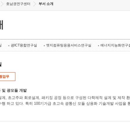
호남권연구센터
부서 소개
개
실
광ICT융합연구실
엣지컴퓨팅응용서비스연구실
에너지지능화연구
실
행업무
 및 광모듈 개발
설계, 초고주파 회로설계, 패키징 공정 등으로 구성된 다학제적 설계 및 제작 환
수행 하고 있다. 특히 100기가급 초고속 광통신 모듈 상용화 기술개발 사업을