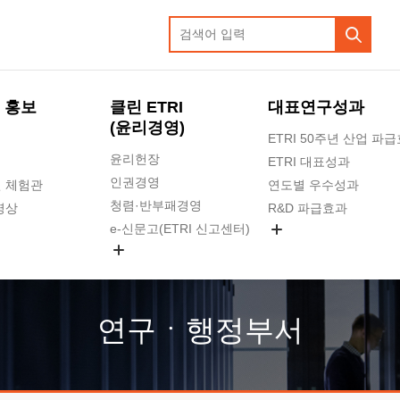
 홍보
클린 ETRI
대표연구성과
(윤리경영)
ETRI 50주년 산업 파
윤리헌장
ETRI 대표성과
인권경영
 체험관
연도별 우수성과
청렴·반부패경영
영상
R&D 파급효과
e-신문고(ETRI 신고센터)
지식공유플랫폼
공익신고
청렴포털 신고
고객의소리
연구ㆍ행정부서
수의계약 현황
부패징계 현황
감사결과공개