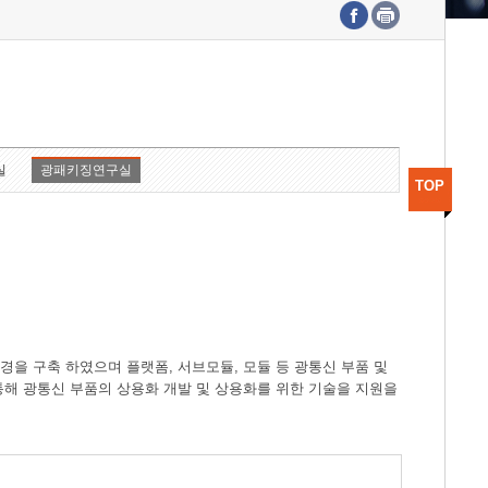
수도권연구본부
기획본부
사업화본부
행정본부
대외협력부
실
광패키징연구실
TOP
경을 구축 하였으며 플랫폼, 서브모듈, 모듈 등 광통신 부품 및
 통해 광통신 부품의 상용화 개발 및 상용화를 위한 기술을 지원을