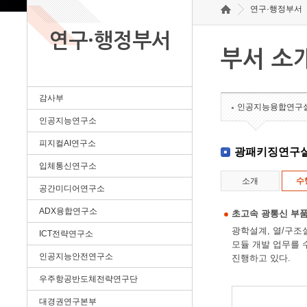
연구·행정부서
연구·행정부서
부서 소
감사부
인공지능융합연구
인공지능연구소
피지컬AI연구소
광패키징연구
입체통신연구소
소개
수
공간미디어연구소
ADX융합연구소
초고속 광통신 부품
광학설계, 열/구조
ICT전략연구소
모듈 개발 업무를 
인공지능안전연구소
진행하고 있다.
우주항공반도체전략연구단
대경권연구본부