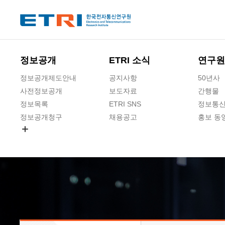
본문 바로가기
주요메뉴 바로가기
하단메뉴 바로가기
정보공개
ETRI 소식
연구원
정보공개제도안내
공지사항
50년사
사전정보공개
보도자료
간행물
정보목록
ETRI SNS
정보통신
정보공개청구
채용공고
홍보 동
경영공시
공공데이터개방
사업실명제