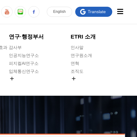
Translate
En
glish
연구·행정부서
ETRI 소개
급효과
감사부
인사말
인공지능연구소
연구원소개
피지컬AI연구소
연혁
입체통신연구소
조직도
공간미디어연구소
기타 공개정보
ADX융합연구소
원규 제·개정 예고
ICT전략연구소
연구원 고객헌장
인공지능안전연구소
ETRI CI
우주항공반도체전략연구단
주요업무연락처
대경권연구본부
찾아오시는길
호남권연구본부