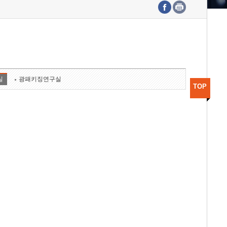
수도권연구본부
기획본부
사업화본부
행정본부
대외협력부
실
광패키징연구실
TOP