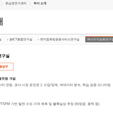
호남권연구센터
부서 소개
개
실
광ICT융합연구실
엣지컴퓨팅응용서비스연구실
에너지지능화연구
연구실
행업무
플랫폼 개발
이터 연동, 센서·시장·운전로그 수집/정제, 빅데이터 분석, 학습·검증·모니터링
rmer/TSFM 기반 발전·수요·가격 예측 및 불확실성 추정 (태양광, 풍력 등)