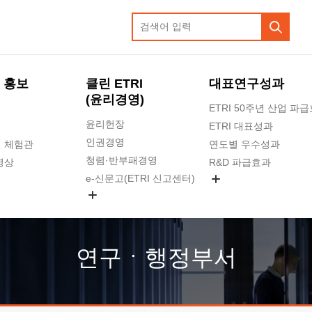
 홍보
클린 ETRI
대표연구성과
(윤리경영)
ETRI 50주년 산업 파
윤리헌장
ETRI 대표성과
인권경영
 체험관
연도별 우수성과
청렴·반부패경영
영상
R&D 파급효과
e-신문고(ETRI 신고센터)
지식공유플랫폼
공익신고
청렴포털 신고
고객의소리
연구ㆍ행정부서
수의계약 현황
부패징계 현황
감사결과공개