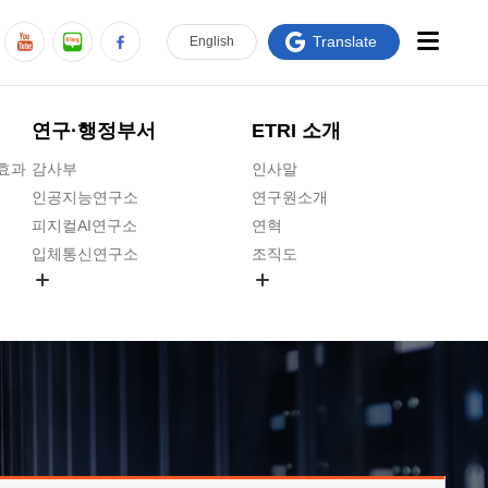
Translate
En
glish
연구·행정부서
ETRI 소개
급효과
감사부
인사말
인공지능연구소
연구원소개
피지컬AI연구소
연혁
입체통신연구소
조직도
공간미디어연구소
기타 공개정보
ADX융합연구소
원규 제·개정 예고
ICT전략연구소
연구원 고객헌장
인공지능안전연구소
ETRI CI
우주항공반도체전략연구단
주요업무연락처
대경권연구본부
찾아오시는길
호남권연구본부