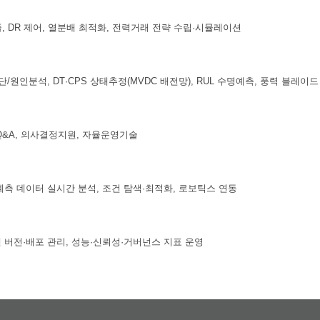
, DR 제어, 열분배 최적화, 전력거래 전략 수립·시뮬레이션
단/원인분석, DT·CPS 상태추정(MVDC 배전망), RUL 수명예측, 풍력 블레이
Q&A, 의사결정지원, 자율운영기술
계측 데이터 실시간 분석, 조건 탐색·최적화, 로보틱스 연동
델 버전·배포 관리, 성능·신뢰성·거버넌스 지표 운영