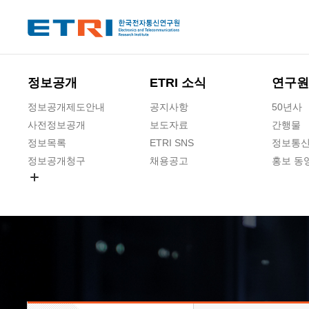
본문 바로가기
주요메뉴 바로가기
하단메뉴 바로가기
정보공개
ETRI 소식
연구원
정보공개제도안내
공지사항
50년사
사전정보공개
보도자료
간행물
정보목록
ETRI SNS
정보통신
정보공개청구
채용공고
홍보 동
경영공시
공공데이터개방
사업실명제