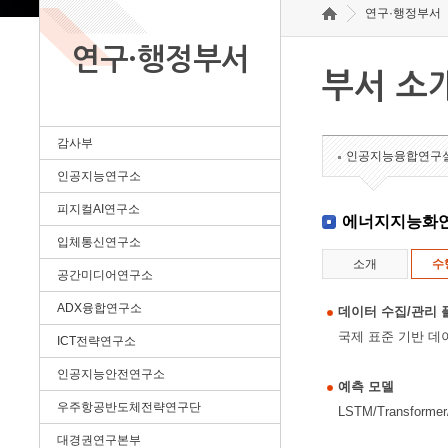
연구·행정부서
연구·행정부서
부서 소
감사부
인공지능융합연구
인공지능연구소
피지컬AI연구소
에너지지능화
입체통신연구소
소개
수
공간미디어연구소
ADX융합연구소
데이터 수집/관리 
국제 표준 기반 데
ICT전략연구소
인공지능안전연구소
예측 모델
우주항공반도체전략연구단
LSTM/Transfo
대경권연구본부