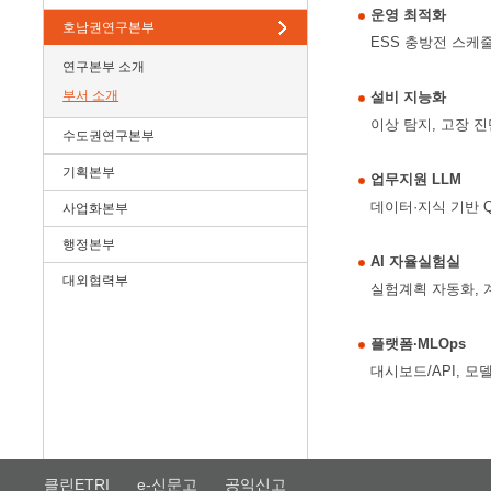
운영 최적화
호남권연구본부
ESS 충방전 스케줄
연구본부 소개
부서 소개
설비 지능화
이상 탐지, 고장 진
수도권연구본부
기획본부
업무지원 LLM
데이터·지식 기반 
사업화본부
행정본부
AI 자율실험실
대외협력부
실험계획 자동화, 
플랫폼·MLOps
대시보드/API, 모
클린ETRI
e-신문고
공익신고