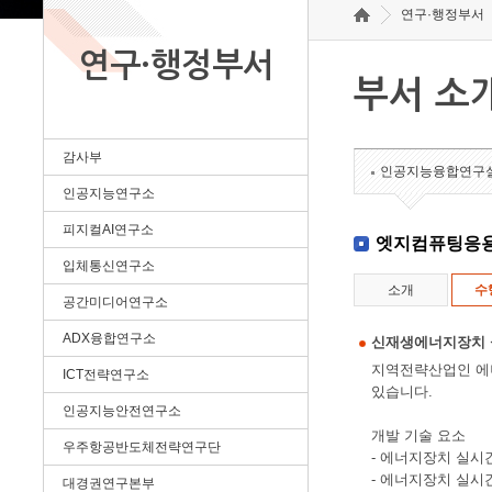
연구·행정부서
연구·행정부서
부서 소
감사부
인공지능융합연구
인공지능연구소
피지컬AI연구소
엣지컴퓨팅응
입체통신연구소
소개
수
공간미디어연구소
ADX융합연구소
신재생에너지장치 
지역전략산업인 에
ICT전략연구소
있습니다.
인공지능안전연구소
개발 기술 요소
우주항공반도체전략연구단
- 에너지장치 실시
- 에너지장치 실시
대경권연구본부