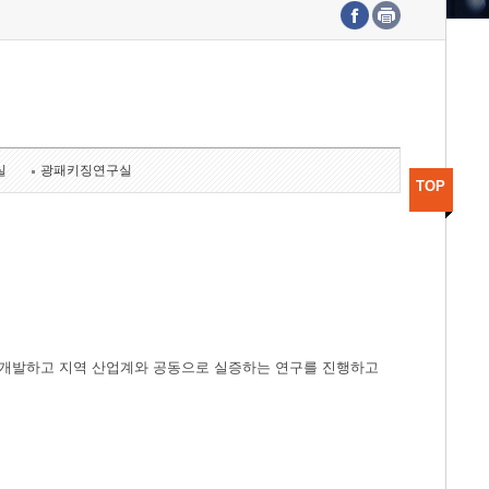
수도권연구본부
기획본부
사업화본부
행정본부
대외협력부
실
광패키징연구실
TOP
개발하고 지역 산업계와 공동으로 실증하는 연구를 진행하고