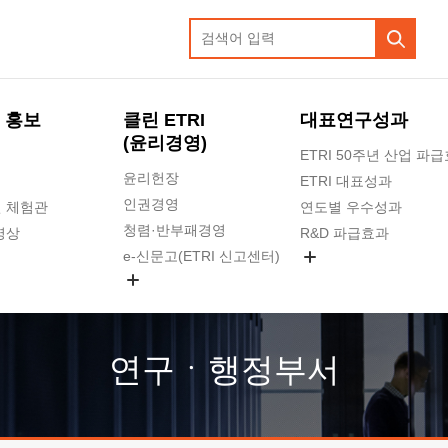
 홍보
클린 ETRI
대표연구성과
(윤리경영)
ETRI 50주년 산업 파
윤리헌장
ETRI 대표성과
인권경영
 체험관
연도별 우수성과
청렴·반부패경영
영상
R&D 파급효과
e-신문고(ETRI 신고센터)
지식공유플랫폼
공익신고
청렴포털 신고
고객의소리
연구ㆍ행정부서
수의계약 현황
부패징계 현황
감사결과공개