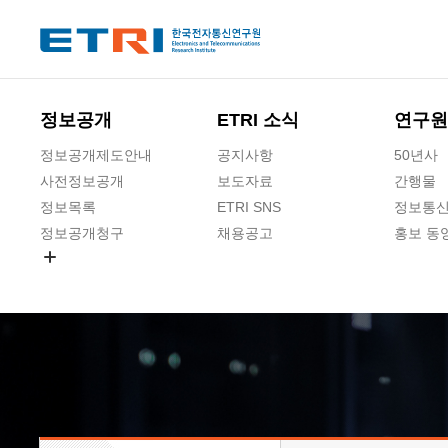
본문 바로가기
주요메뉴 바로가기
하단메뉴 바로가기
정보공개
ETRI 소식
연구원
정보공개제도안내
공지사항
50년사
사전정보공개
보도자료
간행물
정보목록
ETRI SNS
정보통신
정보공개청구
채용공고
홍보 동
경영공시
공공데이터개방
사업실명제