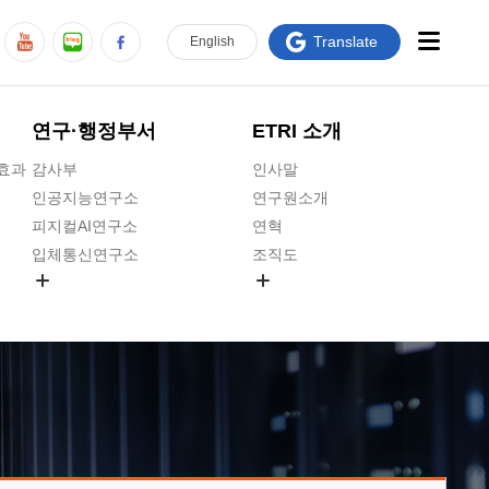
Translate
En
glish
연구·행정부서
ETRI 소개
급효과
감사부
인사말
인공지능연구소
연구원소개
피지컬AI연구소
연혁
입체통신연구소
조직도
공간미디어연구소
기타 공개정보
ADX융합연구소
원규 제·개정 예고
ICT전략연구소
연구원 고객헌장
인공지능안전연구소
ETRI CI
우주항공반도체전략연구단
주요업무연락처
대경권연구본부
찾아오시는길
호남권연구본부