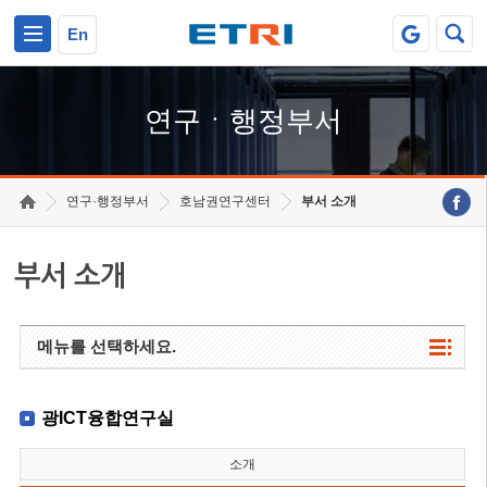
본문 바로가기
주요메뉴 바로가기
하단메뉴 바로가기
En
연구ㆍ행정부서
연구·행정부서
호남권연구센터
부서 소개
부서 소개
메뉴를 선택하세요.
광ICT융합연구실
소개