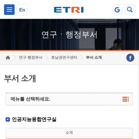
본문 바로가기
주요메뉴 바로가기
하단메뉴 바로가기
En
연구ㆍ행정부서
연구·행정부서
호남권연구센터
부서 소개
부서 소개
메뉴를 선택하세요.
인공지능융합연구실
소개