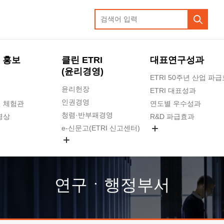
 홍보
클린 ETRI
대표연구성과
(윤리경영)
ETRI 50주년 산업 파
윤리헌장
ETRI 대표성과
인권경영
 체험관
연도별 우수성과
청렴·반부패경영
영상
R&D 파급효과
e-신문고(ETRI 신고센터)
지식공유플랫폼
공익신고
청렴포털 신고
고객의소리
연구ㆍ행정부서
수의계약 현황
부패징계 현황
감사결과공개