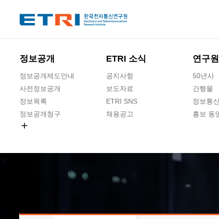
본문 바로가기
주요메뉴 바로가기
하단메뉴 바로가기
정보공개
ETRI 소식
연구원
정보공개제도안내
공지사항
50년사
사전정보공개
보도자료
간행물
정보목록
ETRI SNS
정보통신
정보공개청구
채용공고
홍보 동
경영공시
공공데이터개방
사업실명제