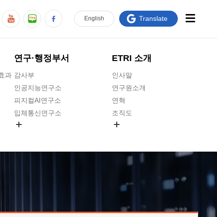
Translate
En
glish
연구·행정부서
ETRI 소개
급효과
감사부
인사말
인공지능연구소
연구원소개
피지컬AI연구소
연혁
입체통신연구소
조직도
공간미디어연구소
기타 공개정보
ADX융합연구소
원규 제·개정 예고
ICT전략연구소
연구원 고객헌장
인공지능안전연구소
ETRI CI
우주항공반도체전략연구단
주요업무연락처
대경권연구본부
찾아오시는길
호남권연구본부