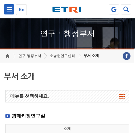
본문 바로가기
주요메뉴 바로가기
하단메뉴 바로가기
En
연구ㆍ행정부서
연구·행정부서
호남권연구센터
부서 소개
부서 소개
메뉴를 선택하세요.
광패키징연구실
소개