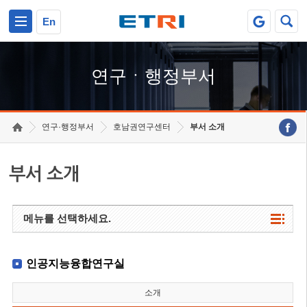
본문 바로가기
주요메뉴 바로가기
하단메뉴 바로가기
En
연구ㆍ행정부서
연구·행정부서
호남권연구센터
부서 소개
부서 소개
메뉴를 선택하세요.
인공지능융합연구실
소개