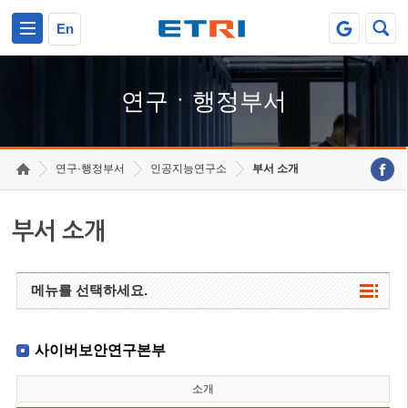
본문 바로가기
주요메뉴 바로가기
하단메뉴 바로가기
En
연구ㆍ행정부서
연구·행정부서
인공지능연구소
부서 소개
부서 소개
메뉴를 선택하세요.
사이버보안연구본부
소개