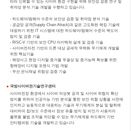
따라 신뢰할 수 있는 사이버 환경 구현을 위해 보안성 검증 연구 및
취약성 분석 기술 개발을 수행하고 있습니다.
- 하드웨어/펌웨어 수준의 보안성 검증 및 취약점 분석 기술
- 공급망 공격(Supply Chain Attack)과 같은 고도화된 해킹 기술에
대응하기 위한 IT 시스템에 대한 하드웨어/펌웨어 수준의 백도어
탐지 및 검증 기술
- RISC-V 기반의 보안 CPU 아키텍쳐 설계 및 검증 기술
- 사이버전자전 기반의 드론 대상 공세적 무력화 무기체계 개발을
위한 핵심기술
- 해양사고 현장 디지털 증거물 무결성 및 증거능력 확보를 위한
항해장비 디지털 포렌식 기법 개발
- 무선 은닉채널 위험성 검증 기술
국방사이버전기술연구센터
사이버전장 환경에서 사이버 악성봇 공격 및 사이버 위협의 확산
방지를 위하여 인공지능 기반 분석을 통한 보안 위협 상황을 사전에
인지하고 능동적으로 대응하는 기술과 무기체계의 분실 및 탈취에
대비하여 칩/보드 수준에서 정보 유출 방지 및 비인가 사용자의
플랫폼 불법 조작을 차단할 수 있는 무기체계용 하드웨어 기반
안티탬퍼링 기술을 개발하고 있습니다.