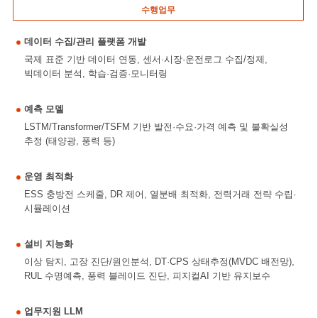
수행업무
데이터 수집/관리 플랫폼 개발
국제 표준 기반 데이터 연동, 센서·시장·운전로그 수집/정제,
빅데이터 분석, 학습·검증·모니터링
예측 모델
LSTM/Transformer/TSFM 기반 발전·수요·가격 예측 및 불확실성
추정 (태양광, 풍력 등)
운영 최적화
ESS 충방전 스케줄, DR 제어, 열분배 최적화, 전력거래 전략 수립·
시뮬레이션
설비 지능화
이상 탐지, 고장 진단/원인분석, DT·CPS 상태추정(MVDC 배전망),
RUL 수명예측, 풍력 블레이드 진단, 피지컬AI 기반 유지보수
업무지원 LLM