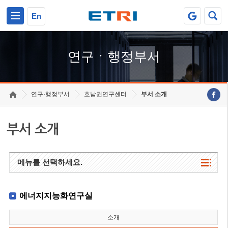
본문 바로가기
주요메뉴 바로가기
하단메뉴 바로가기
En
연구ㆍ행정부서
연구·행정부서
호남권연구센터
부서 소개
부서 소개
메뉴를 선택하세요.
에너지지능화연구실
소개