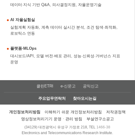
데이터·지식 기반 Q&A, 의사결정지원, 자율운영기술
AI 자율실험실
실험계획 자동화, 계측 데이터 실시간 분석, 조건 탐색·최적화,
로보틱스 연동
플랫폼·MLOps
대시보드/API, 모델 버전·배포 관리, 성능·신뢰성·거버넌스 지표
운영
클린ETRI
e-신문고
공익신고
주요업무연락처
찾아오시는길
개인정보처리방침
이해하기 쉬운 개인정보처리방침
저작권정책
영상정보처리기기 운영ㆍ관리 방침
부설연구소공고
(34129) 대전광역시 유성구 가정로 218, TEL
1466-38
Electronics and Telecommunications Research Institute.