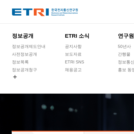
본문 바로가기
주요메뉴 바로가기
하단메뉴 바로가기
정보공개
ETRI 소식
연구원
정보공개제도안내
공지사항
50년사
사전정보공개
보도자료
간행물
정보목록
ETRI SNS
정보통신
정보공개청구
채용공고
홍보 동
경영공시
공공데이터개방
사업실명제