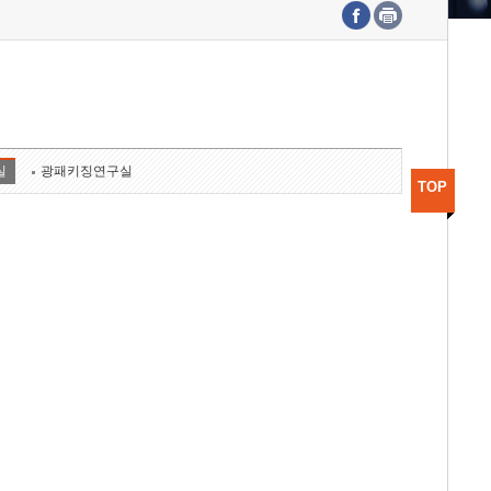
수도권연구본부
기획본부
사업화본부
행정본부
대외협력부
실
광패키징연구실
TOP