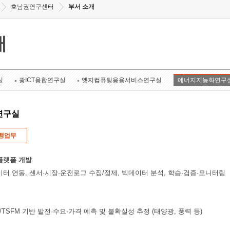
호남권연구센터
부서 소개
개
실
광ICT융합연구실
엣지컴퓨팅응용서비스연구실
에너지지능화연구
연구실
행업무
플랫폼 개발
이터 연동, 센서·시장·운전로그 수집/정제, 빅데이터 분석, 학습·검증·모니터링
rmer/TSFM 기반 발전·수요·가격 예측 및 불확실성 추정 (태양광, 풍력 등)