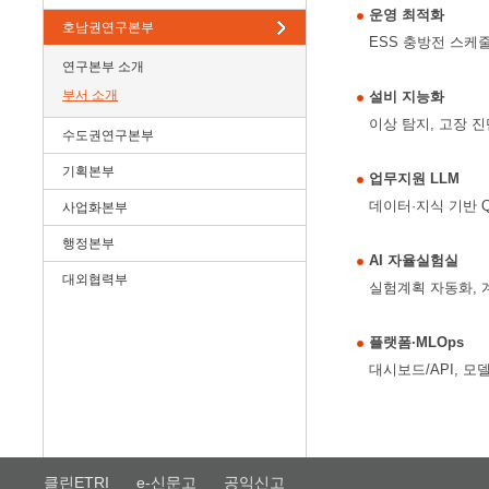
운영 최적화
호남권연구본부
ESS 충방전 스케줄
연구본부 소개
부서 소개
설비 지능화
이상 탐지, 고장 진
수도권연구본부
기획본부
업무지원 LLM
데이터·지식 기반 
사업화본부
행정본부
AI 자율실험실
대외협력부
실험계획 자동화, 
플랫폼·MLOps
대시보드/API, 모
클린ETRI
e-신문고
공익신고