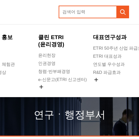
 홍보
클린 ETRI
대표연구성과
(윤리경영)
ETRI 50주년 산업 파
윤리헌장
ETRI 대표성과
인권경영
 체험관
연도별 우수성과
청렴·반부패경영
영상
R&D 파급효과
e-신문고(ETRI 신고센터)
지식공유플랫폼
공익신고
청렴포털 신고
고객의소리
연구ㆍ행정부서
수의계약 현황
부패징계 현황
감사결과공개