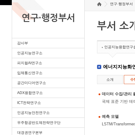
연구·행정부서
연구·행정부서
부서 소
감사부
인공지능융합연구
인공지능연구소
피지컬AI연구소
에너지지능화
입체통신연구소
소개
수
공간미디어연구소
ADX융합연구소
데이터 수집/관리 
국제 표준 기반 데
ICT전략연구소
인공지능안전연구소
예측 모델
우주항공반도체전략연구단
LSTM/Transfo
대경권연구본부