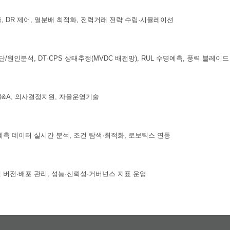
, DR 제어, 열분배 최적화, 전력거래 전략 수립·시뮬레이션
단/원인분석, DT·CPS 상태추정(MVDC 배전망), RUL 수명예측, 풍력 블레이
Q&A, 의사결정지원, 자율운영기술
계측 데이터 실시간 분석, 조건 탐색·최적화, 로보틱스 연동
델 버전·배포 관리, 성능·신뢰성·거버넌스 지표 운영