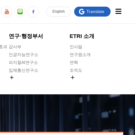
Translate
En
glish
연구·행정부서
ETRI 소개
급효과
감사부
인사말
인공지능연구소
연구원소개
피지컬AI연구소
연혁
입체통신연구소
조직도
공간미디어연구소
기타 공개정보
ADX융합연구소
원규 제·개정 예고
ICT전략연구소
연구원 고객헌장
인공지능안전연구소
ETRI CI
우주항공반도체전략연구단
주요업무연락처
대경권연구본부
찾아오시는길
호남권연구본부