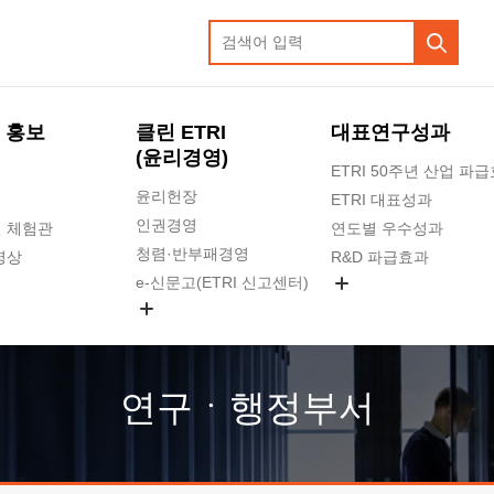
 홍보
클린 ETRI
대표연구성과
(윤리경영)
ETRI 50주년 산업 파
윤리헌장
ETRI 대표성과
인권경영
 체험관
연도별 우수성과
청렴·반부패경영
영상
R&D 파급효과
e-신문고(ETRI 신고센터)
지식공유플랫폼
공익신고
청렴포털 신고
고객의소리
연구ㆍ행정부서
수의계약 현황
부패징계 현황
감사결과공개