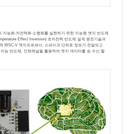
의 지능화-저전력화-소형화를 실현하기 위한 지능형 엣지 반도체
ure Effect Inversion) 초저전력 반도체 설계 원천기술과
작 RISC-V 엣지프로세서, 스파이크 단위로 정보가 전달되고
지능 반도체, 인체채널을 활용하여 엣지 데이터를 송·수신 할