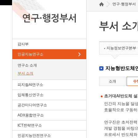
연구·행정부서
연구·행정부서
부서 소
감사부
지능정보연구본부
인공지능연구소
연구소 소개
지능형반도체
부서 소개
소개
수
피지컬AI연구소
입체통신연구소
초거대AI반도체 
인간의 지능을 달성
공간미디어연구소
효율적으로 구동하
ADX융합연구소
연구진은 초저전력 시
ICT전략연구소
개발 경험을 바탕으
프로세서 반도체와 차
인공지능안전연구소