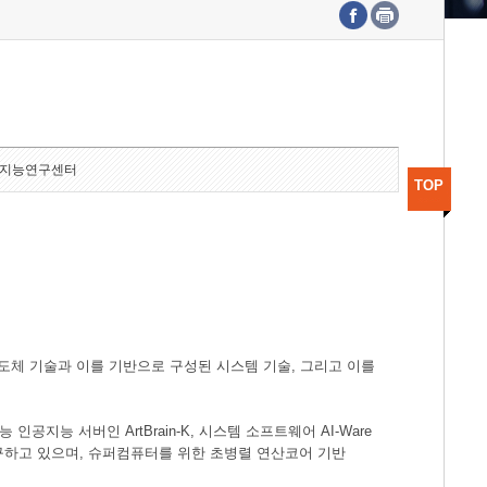
수도권연구본부
기획본부
사업화본부
행정본부
대외협력부
지능연구센터
TOP
도체 기술과 이를 기반으로 구성된 시스템 기술, 그리고 이를
공지능 서버인 ArtBrain-K, 시스템 소프트웨어 AI-Ware
연구하고 있으며, 슈퍼컴퓨터를 위한 초병렬 연산코어 기반