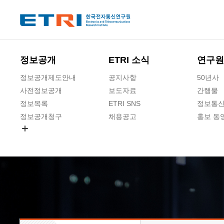
본문 바로가기
주요메뉴 바로가기
하단메뉴 바로가기
정보공개
ETRI 소식
연구원
정보공개제도안내
공지사항
50년사
사전정보공개
보도자료
간행물
정보목록
ETRI SNS
정보통신
정보공개청구
채용공고
홍보 동
경영공시
공공데이터개방
사업실명제