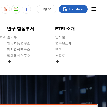
Translate
En
glish
연구·행정부서
ETRI 소개
급효과
감사부
인사말
인공지능연구소
연구원소개
피지컬AI연구소
연혁
입체통신연구소
조직도
공간미디어연구소
기타 공개정보
ADX융합연구소
원규 제·개정 예고
ICT전략연구소
연구원 고객헌장
인공지능안전연구소
ETRI CI
우주항공반도체전략연구단
주요업무연락처
대경권연구본부
찾아오시는길
호남권연구본부