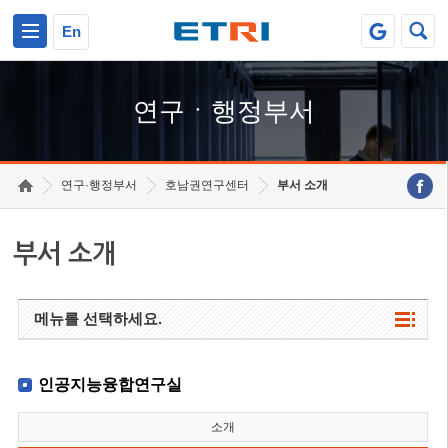
본문 바로가기
주요메뉴 바로가기
하단메뉴 바로가기
En
연구ㆍ행정부서
연구·행정부서
호남권연구센터
부서 소개
부서 소개
메뉴를 선택하세요.
인공지능융합연구실
소개