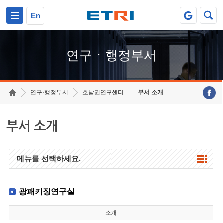
본문 바로가기
주요메뉴 바로가기
하단메뉴 바로가기
En
연구ㆍ행정부서
연구·행정부서
호남권연구센터
부서 소개
부서 소개
메뉴를 선택하세요.
광패키징연구실
소개