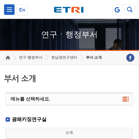
본문 바로가기
주요메뉴 바로가기
하단메뉴 바로가기
En
연구ㆍ행정부서
연구·행정부서
호남권연구센터
부서 소개
부서 소개
메뉴를 선택하세요.
광패키징연구실
소개