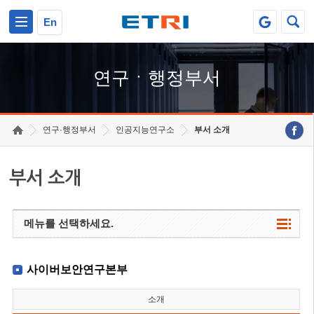
본문 바로가기
주요메뉴 바로가기
하단메뉴 바로가기
En
연구ㆍ행정부서
연구·행정부서
인공지능연구소
부서 소개
부서 소개
메뉴를 선택하세요.
사이버보안연구본부
소개