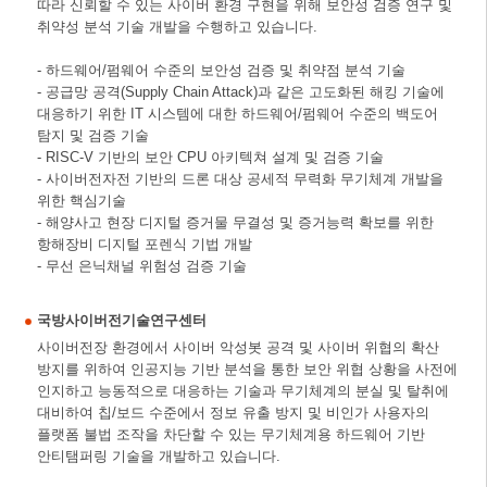
따라 신뢰할 수 있는 사이버 환경 구현을 위해 보안성 검증 연구 및
취약성 분석 기술 개발을 수행하고 있습니다.
- 하드웨어/펌웨어 수준의 보안성 검증 및 취약점 분석 기술
- 공급망 공격(Supply Chain Attack)과 같은 고도화된 해킹 기술에
대응하기 위한 IT 시스템에 대한 하드웨어/펌웨어 수준의 백도어
탐지 및 검증 기술
- RISC-V 기반의 보안 CPU 아키텍쳐 설계 및 검증 기술
- 사이버전자전 기반의 드론 대상 공세적 무력화 무기체계 개발을
위한 핵심기술
- 해양사고 현장 디지털 증거물 무결성 및 증거능력 확보를 위한
항해장비 디지털 포렌식 기법 개발
- 무선 은닉채널 위험성 검증 기술
국방사이버전기술연구센터
사이버전장 환경에서 사이버 악성봇 공격 및 사이버 위협의 확산
방지를 위하여 인공지능 기반 분석을 통한 보안 위협 상황을 사전에
인지하고 능동적으로 대응하는 기술과 무기체계의 분실 및 탈취에
대비하여 칩/보드 수준에서 정보 유출 방지 및 비인가 사용자의
플랫폼 불법 조작을 차단할 수 있는 무기체계용 하드웨어 기반
안티탬퍼링 기술을 개발하고 있습니다.