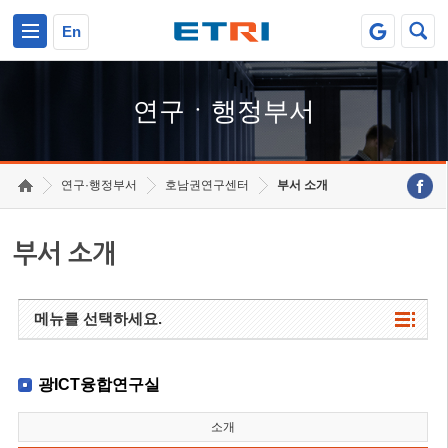
본문 바로가기
주요메뉴 바로가기
하단메뉴 바로가기
En
연구ㆍ행정부서
연구·행정부서
호남권연구센터
부서 소개
부서 소개
메뉴를 선택하세요.
광ICT융합연구실
소개