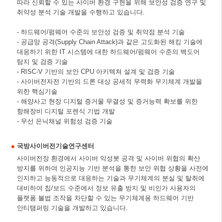
따라 신뢰할 수 있는 사이버 환경 구현을 위해 보안성 검증 연구 및
취약성 분석 기술 개발을 수행하고 있습니다.
- 하드웨어/펌웨어 수준의 보안성 검증 및 취약점 분석 기술
- 공급망 공격(Supply Chain Attack)과 같은 고도화된 해킹 기술에
대응하기 위한 IT 시스템에 대한 하드웨어/펌웨어 수준의 백도어
탐지 및 검증 기술
- RISC-V 기반의 보안 CPU 아키텍쳐 설계 및 검증 기술
- 사이버전자전 기반의 드론 대상 공세적 무력화 무기체계 개발을
위한 핵심기술
- 해양사고 현장 디지털 증거물 무결성 및 증거능력 확보를 위한
항해장비 디지털 포렌식 기법 개발
- 무선 은닉채널 위험성 검증 기술
국방사이버전기술연구센터
사이버전장 환경에서 사이버 악성봇 공격 및 사이버 위협의 확산
방지를 위하여 인공지능 기반 분석을 통한 보안 위협 상황을 사전에
인지하고 능동적으로 대응하는 기술과 무기체계의 분실 및 탈취에
대비하여 칩/보드 수준에서 정보 유출 방지 및 비인가 사용자의
플랫폼 불법 조작을 차단할 수 있는 무기체계용 하드웨어 기반
안티탬퍼링 기술을 개발하고 있습니다.