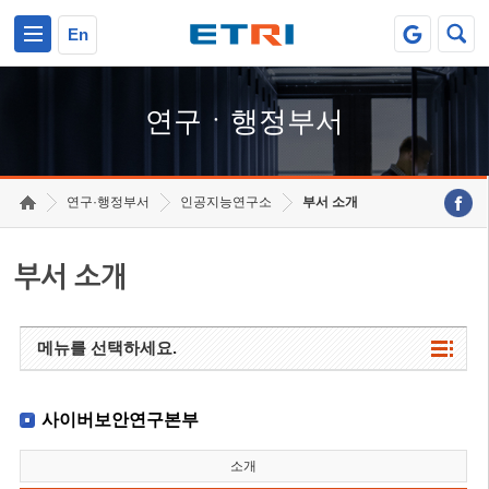
본문 바로가기
주요메뉴 바로가기
하단메뉴 바로가기
En
연구ㆍ행정부서
연구·행정부서
인공지능연구소
부서 소개
부서 소개
메뉴를 선택하세요.
사이버보안연구본부
소개