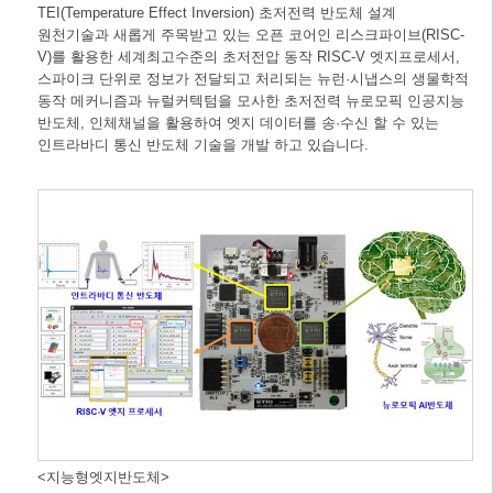
TEI(Temperature Effect Inversion) 초저전력 반도체 설계
원천기술과 새롭게 주목받고 있는 오픈 코어인 리스크파이브(RISC-
V)를 활용한 세계최고수준의 초저전압 동작 RISC-V 엣지프로세서,
스파이크 단위로 정보가 전달되고 처리되는 뉴런·시냅스의 생물학적
동작 메커니즘과 뉴럴커텍텀을 모사한 초저전력 뉴로모픽 인공지능
반도체, 인체채널을 활용하여 엣지 데이터를 송·수신 할 수 있는
인트라바디 통신 반도체 기술을 개발 하고 있습니다.
<지능형엣지반도체>