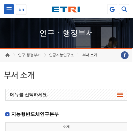
본문 바로가기
주요메뉴 바로가기
하단메뉴 바로가기
En
연구ㆍ행정부서
연구·행정부서
인공지능연구소
부서 소개
부서 소개
메뉴를 선택하세요.
지능형반도체연구본부
소개