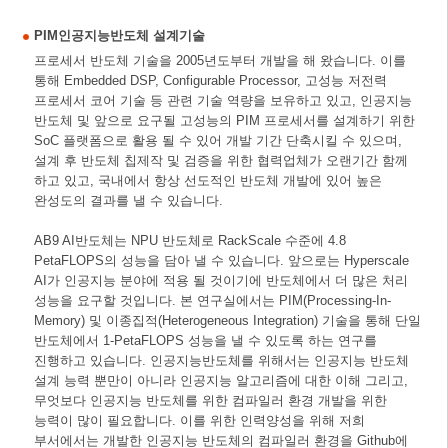
PIM인공지능반도체 설계기술
프로세서 반도체 기술을 2005년도부터 개발을 해 왔습니다. 이를
통해 Embedded DSP, Configurable Processor, 고성능 저전력
프로세서 코어 기술 등 관련 기술 역량을 보유하고 있고, 인공지능
반도체 및 앞으로 요구될 고성능의 PIM 프로세서를 설계하기 위한
SoC 플랫폼으로 활용 될 수 있어 개발 기간 단축시킬 수 있으며,
설계 후 반도체 칩제작 및 검증을 위한 협력업체가 오랜기간 함께
하고 있고, 국내에서 항상 선도적인 반도체 개발에 있어 높은
완성도의 결과를 낼 수 있습니다.
AB9 AI반도체는 NPU 반도체로 RackScale 수준에 4.8
PetaFLOPS의 성능을 담아 낼 수 있습니다. 앞으로는 Hyperscale
AI가 인공지능 분야에 적용 될 것이기에 반도체에서 더 많은 처리
성능을 요구할 것입니다. 본 연구실에서는 PIM(Processing-In-
Memory) 및 이종집적(Heterogeneous Integration) 기술을 통해 단일
반도체에서 1-PetaFLOPS 성능을 낼 수 있도록 하는 연구를
진행하고 있습니다. 인공지능반도체를 위해서는 인공지능 반도체
설계 능력 뿐만이 아니라 인공지능 알고리즘에 대한 이해 그리고,
무엇보다 인공지능 반도체를 위한 컴파일러 환경 개발을 위한
능력이 많이 필요합니다. 이를 위한 인력양성을 위해 저희
부서에서는 개발한 인공지능 반도체의 컴파일러 환경을 Github에