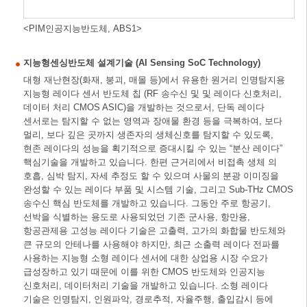
<PIM인공지능반도체, ABS1>
지능형센싱반도체 설계기술 (AI Sensing SoC Technology)
대형 재난현장(화재, 붕괴, 매몰 등)에서 유용한 원거리 인명탐지용
지능형 레이다 센서 반도체 칩 (RF 송수신 및 및 레이다 신호처리,
데이터 처리 CMOS ASIC)을 개발하는 것으로서, 단독 레이다
센서로는 탐지할 수 없는 영역과 장애물 환경 등을 극복하여, 보다
멀리, 보다 깊은 곳까지 생존자의 생체신호를 탐지할 수 있도록,
현존 레이다의 성능을 획기적으로 증대시킬 수 있는 “분산 레이다”
핵심기술을 개발하고 있습니다. 한편 근거리에서 비접촉 생체 의
호흡, 심박 탐지, 자세 추정도 할 수 있으며 사물의 분광 이미징을
완성할 수 있는 레이다 부품 및 시스템 기술, 그리고 Sub-THz CMOS
송수신 핵심 반도체를 개발하고 있습니다. 그동안 주로 항공기,
선박을 식별하는 용도로 사용되었던 기존 군사용, 항만용,
항공관제용 고성능 레이다 기술은 고출력, 고가의 화합물 반도체와
큰 규모의 안테나를 사용해야 하지만, 최근 소출력 레이다 전파를
사용하는 지능형 소형 레이다 센서에 대한 상업용 시장 수요가
급성장하고 있기 때문에 이를 위한 CMOS 반도체와 인공지능
신호처리, 데이터처리 기술을 개발하고 있습니다. 소형 레이다
기술은 인명탐지, 인원파악, 경로추적, 자율주행, 출입감시 등에