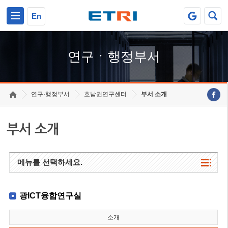
본문 바로가기
주요메뉴 바로가기
하단메뉴 바로가기
En
연구ㆍ행정부서
연구·행정부서
호남권연구센터
부서 소개
부서 소개
메뉴를 선택하세요.
광ICT융합연구실
소개