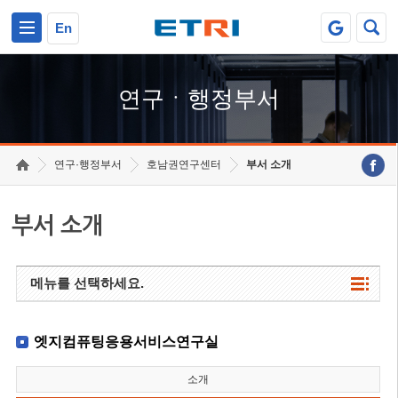
본문 바로가기
주요메뉴 바로가기
하단메뉴 바로가기
En
연구ㆍ행정부서
연구·행정부서
호남권연구센터
부서 소개
부서 소개
메뉴를 선택하세요.
엣지컴퓨팅응용서비스연구실
소개