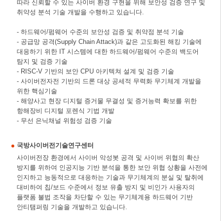
따라 신뢰할 수 있는 사이버 환경 구현을 위해 보안성 검증 연구 및
취약성 분석 기술 개발을 수행하고 있습니다.
- 하드웨어/펌웨어 수준의 보안성 검증 및 취약점 분석 기술
- 공급망 공격(Supply Chain Attack)과 같은 고도화된 해킹 기술에
대응하기 위한 IT 시스템에 대한 하드웨어/펌웨어 수준의 백도어
탐지 및 검증 기술
- RISC-V 기반의 보안 CPU 아키텍쳐 설계 및 검증 기술
- 사이버전자전 기반의 드론 대상 공세적 무력화 무기체계 개발을
위한 핵심기술
- 해양사고 현장 디지털 증거물 무결성 및 증거능력 확보를 위한
항해장비 디지털 포렌식 기법 개발
- 무선 은닉채널 위험성 검증 기술
국방사이버전기술연구센터
사이버전장 환경에서 사이버 악성봇 공격 및 사이버 위협의 확산
방지를 위하여 인공지능 기반 분석을 통한 보안 위협 상황을 사전에
인지하고 능동적으로 대응하는 기술과 무기체계의 분실 및 탈취에
대비하여 칩/보드 수준에서 정보 유출 방지 및 비인가 사용자의
플랫폼 불법 조작을 차단할 수 있는 무기체계용 하드웨어 기반
안티탬퍼링 기술을 개발하고 있습니다.