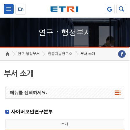
본문 바로가기
주요메뉴 바로가기
하단메뉴 바로가기
En
연구ㆍ행정부서
연구·행정부서
인공지능연구소
부서 소개
부서 소개
메뉴를 선택하세요.
사이버보안연구본부
소개