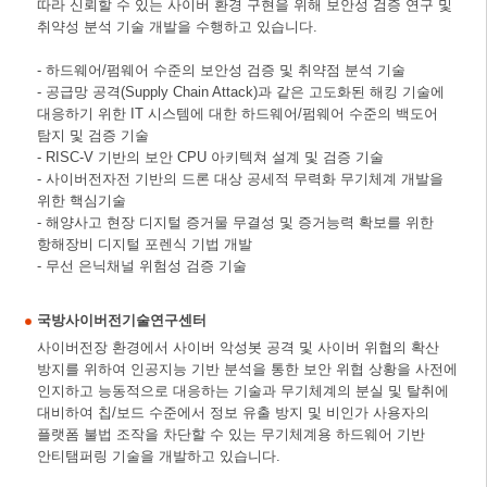
따라 신뢰할 수 있는 사이버 환경 구현을 위해 보안성 검증 연구 및
취약성 분석 기술 개발을 수행하고 있습니다.
- 하드웨어/펌웨어 수준의 보안성 검증 및 취약점 분석 기술
- 공급망 공격(Supply Chain Attack)과 같은 고도화된 해킹 기술에
대응하기 위한 IT 시스템에 대한 하드웨어/펌웨어 수준의 백도어
탐지 및 검증 기술
- RISC-V 기반의 보안 CPU 아키텍쳐 설계 및 검증 기술
- 사이버전자전 기반의 드론 대상 공세적 무력화 무기체계 개발을
위한 핵심기술
- 해양사고 현장 디지털 증거물 무결성 및 증거능력 확보를 위한
항해장비 디지털 포렌식 기법 개발
- 무선 은닉채널 위험성 검증 기술
국방사이버전기술연구센터
사이버전장 환경에서 사이버 악성봇 공격 및 사이버 위협의 확산
방지를 위하여 인공지능 기반 분석을 통한 보안 위협 상황을 사전에
인지하고 능동적으로 대응하는 기술과 무기체계의 분실 및 탈취에
대비하여 칩/보드 수준에서 정보 유출 방지 및 비인가 사용자의
플랫폼 불법 조작을 차단할 수 있는 무기체계용 하드웨어 기반
안티탬퍼링 기술을 개발하고 있습니다.