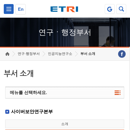
본문 바로가기
주요메뉴 바로가기
하단메뉴 바로가기
En
연구ㆍ행정부서
연구·행정부서
인공지능연구소
부서 소개
부서 소개
메뉴를 선택하세요.
사이버보안연구본부
소개