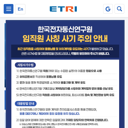
본문 바로가기
주요메뉴 바로가기
En
지식공유
ETRI 오픈소스
플랫폼
거버넌스 대응
발간자료