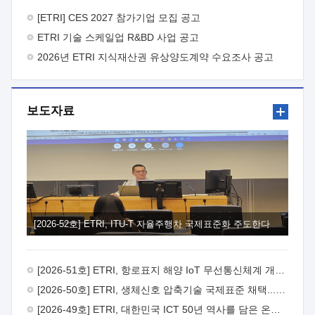
바랍니다.
2026년 8월 한국전자통신연구원장
1. 추진개요

추진목적: ETRI 인력을 기업현장에 파견. 기술지원을
[ETRI] CES 2027 참가기업 모집 공고
실시함으로써 ETRI 개발기술의 사업화를 지원하여
ETRI 기술 스케일업 R&BD 사업 공고
사업화성과를 극대화하고, 지원기업을 강견기업으로 육성하고자
함.
2026년 ETRI 지식재산권 유상양도계약 수요조사 공고
 신청자격: ETRI 협력기업 및 일반 ICT 중소기업*
협력기업: ETRI 창업/연구소기업, 기술이전/출자기업 등 ETRI
개발기술을 사업화하고자 하는 기업
 파견기간: 1년 이상
[최대 3년까지 연속지원 가능]* 연속지원은 지원완료 시점에서
보도자료
당해 지원실적과 차기 지원계획을 평가하여 결정
 기업부담:
연구인력 연봉기준 30 ~ 40%* (1년차) 연봉의 30%, (2 ~ 3년차)
연봉의 40%
 추진일정(1)희망기업 신청/접수(2)희망인력-
희망기업 매칭(3)현장조사/ 선정(심의)(4)협약체결(5)
기업파견8월 3일 ~ 14일
8월 17일 ~ 26일
9월초순
9월 중순
10월 이후* 상기일정은 희망인력-희망기업간 매칭 원활시를
가정한 것으로 상황에 따라 상당기간 일정이 지연될 수 있음. **
(1)희망인력-희망기업간 적합성이 낮다고 판단되거나, (2)
희망인력이 파견의사를 철회할 경우 후속 절차가 진행되지 않을
[2026-52호] ETRI, ITU-T 자율주행차 국제표준화 주도한다
수 있음.2. 현장지원 희망인력 및 상세이력
 희망인력
목록기술분야연구인력번호지원가능 기술반도체/
전자소자A반도체 소자(trasistor/diode) 제작 공정 전자소자 제작
[2026-51호] ETRI, 항로표지 해양 IoT 무선통신체계 개발 나선다
공정(FET / SBD 등 )유기물 반도체 소재 및 소자 설계, 합성 및
제작바이오센서 설계/제작토양/수질/가스 센서 설계/
[2026-50호] ETRI, 생체신호 압축기술 국제표준 채택...의료 AI 시대 연다
제작광소자응용B광 센서 및 응용 시스템시스템 제어 및 데이터
[2026-49호] ETRI, 대한민국 ICT 50년 역사를 담은 온라인 50년사 공개
처리FPGA 제어, VHDL 프로그램 개발Labview, Python, C