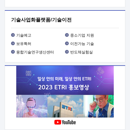
프로그램 개발
 상세이력ㅇ(붙 임1) 대상인력 A 상세이력ㅇ(붙
임2) 대상인력 B 상세이력
3. 신청방법 및 향후일정 등

신청방법: 이메일 (verdi@etri.re.kr)* <별첨양식>을 작성하여
기술사업화플랫폼/기술이전
제출
 문 의 처: ETRI사업화본부 기업성장지원부
기업성장지원전략실ㅇ오경석 책임 연구원 (T. 042-860-5076,
verdi@etri.re.kr)
 제출양식
ㅇ(별첨양식) ETRI연구인력
기술예고
중소기업 지원
현장지원 신청서 (기업)
보유특허
이전가능 기술
융합기술연구생산센터
반도체실험실