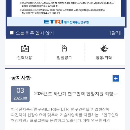
ETRI Insight
ETRI Journal
전자통신동향분석
ETRI 웹진
ETRI 간행물
전자도서관
[닫기]
오늘 하루 열지 않기
인력채용
입찰공고
공동/위탁
공지사항
03
2026년도 하반기 연구인력 현장지원 희망기업 신청/접수
2026.08
한국전자통신연구원(ETRI)은 ETRI 연구인력을 기업현장에
파견하여 현장수요에 맞추어 기술사업화를 지원하는 『연구인력
현장지원』프로그램을 운영하고 있습니다.이에 연구인력의
지원을 희망하는 중소.중견기업에서는 신청하여 주시기