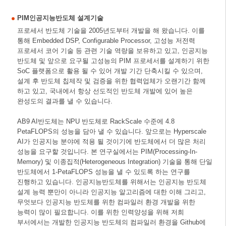
PIM인공지능반도체 설계기술
프로세서 반도체 기술을 2005년도부터 개발을 해 왔습니다. 이를
통해 Embedded DSP, Configurable Processor, 고성능 저전력
프로세서 코어 기술 등 관련 기술 역량을 보유하고 있고, 인공지능
반도체 및 앞으로 요구될 고성능의 PIM 프로세서를 설계하기 위한
SoC 플랫폼으로 활용 될 수 있어 개발 기간 단축시킬 수 있으며,
설계 후 반도체 칩제작 및 검증을 위한 협력업체가 오랜기간 함께
하고 있고, 국내에서 항상 선도적인 반도체 개발에 있어 높은
완성도의 결과를 낼 수 있습니다.
AB9 AI반도체는 NPU 반도체로 RackScale 수준에 4.8
PetaFLOPS의 성능을 담아 낼 수 있습니다. 앞으로는 Hyperscale
AI가 인공지능 분야에 적용 될 것이기에 반도체에서 더 많은 처리
성능을 요구할 것입니다. 본 연구실에서는 PIM(Processing-In-
Memory) 및 이종집적(Heterogeneous Integration) 기술을 통해 단일
반도체에서 1-PetaFLOPS 성능을 낼 수 있도록 하는 연구를
진행하고 있습니다. 인공지능반도체를 위해서는 인공지능 반도체
설계 능력 뿐만이 아니라 인공지능 알고리즘에 대한 이해 그리고,
무엇보다 인공지능 반도체를 위한 컴파일러 환경 개발을 위한
능력이 많이 필요합니다. 이를 위한 인력양성을 위해 저희
부서에서는 개발한 인공지능 반도체의 컴파일러 환경을 Github에