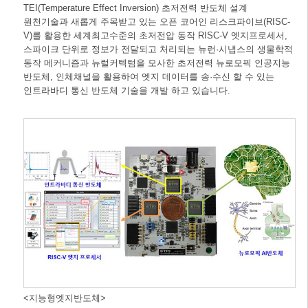
TEI(Temperature Effect Inversion) 초저전력 반도체 설계
원천기술과 새롭게 주목받고 있는 오픈 코어인 리스크파이브(RISC-
V)를 활용한 세계최고수준의 초저전압 동작 RISC-V 엣지프로세서,
스파이크 단위로 정보가 전달되고 처리되는 뉴런·시냅스의 생물학적
동작 메커니즘과 뉴럴커텍텀을 모사한 초저전력 뉴로모픽 인공지능
반도체, 인체채널을 활용하여 엣지 데이터를 송·수신 할 수 있는
인트라바디 통신 반도체 기술을 개발 하고 있습니다.
<지능형엣지반도체>