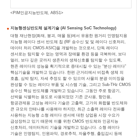
<PIM인공지능반도체, ABS1>
지능형센싱반도체 설계기술 (AI Sensing SoC Technology)
대형 재난현장(화재, 붕괴, 매몰 등)에서 유용한 원거리 인명탐지용
지능형 레이다 센서 반도체 칩 (RF 송수신 및 및 레이다 신호처리,
데이터 처리 CMOS ASIC)을 개발하는 것으로서, 단독 레이다
센서로는 탐지할 수 없는 영역과 장애물 환경 등을 극복하여, 보다
멀리, 보다 깊은 곳까지 생존자의 생체신호를 탐지할 수 있도록,
현존 레이다의 성능을 획기적으로 증대시킬 수 있는 “분산 레이다”
핵심기술을 개발하고 있습니다. 한편 근거리에서 비접촉 생체 의
호흡, 심박 탐지, 자세 추정도 할 수 있으며 사물의 분광 이미징을
완성할 수 있는 레이다 부품 및 시스템 기술, 그리고 Sub-THz CMOS
송수신 핵심 반도체를 개발하고 있습니다. 그동안 주로 항공기,
선박을 식별하는 용도로 사용되었던 기존 군사용, 항만용,
항공관제용 고성능 레이다 기술은 고출력, 고가의 화합물 반도체와
큰 규모의 안테나를 사용해야 하지만, 최근 소출력 레이다 전파를
사용하는 지능형 소형 레이다 센서에 대한 상업용 시장 수요가
급성장하고 있기 때문에 이를 위한 CMOS 반도체와 인공지능
신호처리, 데이터처리 기술을 개발하고 있습니다. 소형 레이다
기술은 인명탐지, 인원파악, 경로추적, 자율주행, 출입감시 등에