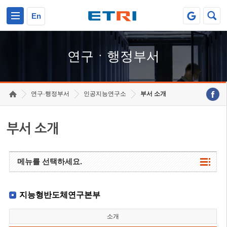
본문 바로가기
주요메뉴 바로가기
하단메뉴 바로가기
En
연구ㆍ행정부서
연구·행정부서
인공지능연구소
부서 소개
부서 소개
메뉴를 선택하세요.
지능형반도체연구본부
소개