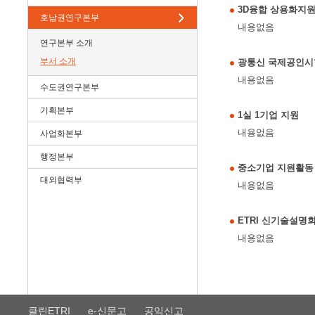
3D융합 상용화지
호남권연구본부
내용없음
연구본부 소개
부서 소개
광통신 국제공인시
내용없음
수도권연구본부
기획본부
1실 1기업 지원
내용없음
사업화본부
행정본부
중소기업 지원활동
대외협력부
내용없음
ETRI 신기술설명
내용없음
클린ETRI
e-신문고
공익신고