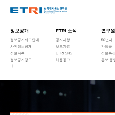
본문 바로가기
주요메뉴 바로가기
하단메뉴 바로가기
정보공개
ETRI 소식
연구원
정보공개제도안내
공지사항
50년사
사전정보공개
보도자료
간행물
정보목록
ETRI SNS
정보통신
정보공개청구
채용공고
홍보 동
경영공시
공공데이터개방
사업실명제