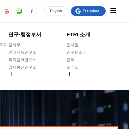
Translate
En
glish
연구·행정부서
ETRI 소개
급효과
감사부
인사말
인공지능연구소
연구원소개
피지컬AI연구소
연혁
입체통신연구소
조직도
공간미디어연구소
기타 공개정보
ADX융합연구소
원규 제·개정 예고
ICT전략연구소
연구원 고객헌장
인공지능안전연구소
ETRI CI
우주항공반도체전략연구단
주요업무연락처
대경권연구본부
찾아오시는길
호남권연구본부