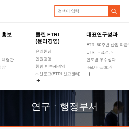
 홍보
클린 ETRI
대표연구성과
(윤리경영)
ETRI 50주년 산업 파
윤리헌장
ETRI 대표성과
인권경영
 체험관
연도별 우수성과
청렴·반부패경영
영상
R&D 파급효과
e-신문고(ETRI 신고센터)
지식공유플랫폼
공익신고
청렴포털 신고
고객의소리
연구ㆍ행정부서
수의계약 현황
부패징계 현황
감사결과공개