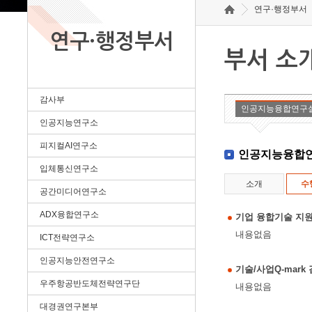
연구·행정부서
연구·행정부서
부서 소
감사부
인공지능융합연구
인공지능연구소
피지컬AI연구소
인공지능융합
입체통신연구소
소개
수
공간미디어연구소
ADX융합연구소
기업 융합기술 지원
내용없음
ICT전략연구소
인공지능안전연구소
기술/사업Q-mar
우주항공반도체전략연구단
내용없음
대경권연구본부