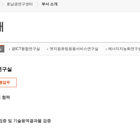
호남권연구센터
부서 소개
개
실
광ICT융합연구실
엣지컴퓨팅응용서비스연구실
에너지지능화연구
연구실
행업무
 협력
k 검증 및 기술용역결과물 검증