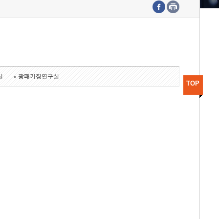
수도권연구본부
기획본부
사업화본부
행정본부
대외협력부
실
광패키징연구실
TOP