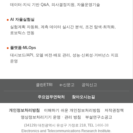
데이터·지식 기반 Q&A, 의사결정지원, 자율운영기술
AI 자율실험실
실험계획 자동화, 계측 데이터 실시간 분석, 조건 탐색·최적화,
로보틱스 연동
플랫폼·MLOps
대시보드/API, 모델 버전·배포 관리, 성능·신뢰성·거버넌스 지표
운영
클린ETRI
e-신문고
공익신고
주요업무연락처
찾아오시는길
개인정보처리방침
이해하기 쉬운 개인정보처리방침
저작권정책
영상정보처리기기 운영ㆍ관리 방침
부설연구소공고
(34129) 대전광역시 유성구 가정로 218, TEL
1466-38
Electronics and Telecommunications Research Institute.