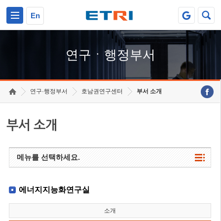
본문 바로가기
주요메뉴 바로가기
하단메뉴 바로가기
En
연구ㆍ행정부서
연구·행정부서
호남권연구센터
부서 소개
부서 소개
메뉴를 선택하세요.
에너지지능화연구실
소개