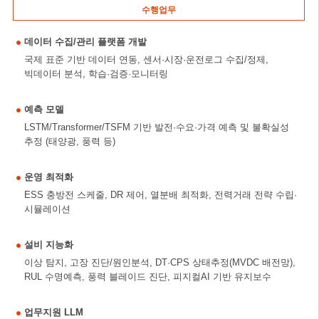
수행업무
데이터 수집/관리 플랫폼 개발
국제 표준 기반 데이터 연동, 센서·시장·운전로그 수집/정제,
빅데이터 분석, 학습·검증·모니터링
예측 모델
LSTM/Transformer/TSFM 기반 발전·수요·가격 예측 및 불확실성
추정 (태양광, 풍력 등)
운영 최적화
ESS 충방전 스케줄, DR 제어, 열분배 최적화, 전력거래 전략 수립·
시뮬레이션
설비 지능화
이상 탐지, 고장 진단/원인분석, DT·CPS 상태추정(MVDC 배전망),
RUL 수명예측, 풍력 블레이드 진단, 피지컬AI 기반 유지보수
업무지원 LLM