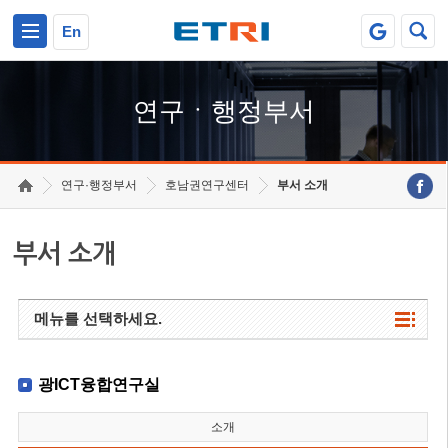
본문 바로가기
주요메뉴 바로가기
하단메뉴 바로가기
En
연구ㆍ행정부서
연구·행정부서
호남권연구센터
부서 소개
부서 소개
메뉴를 선택하세요.
광ICT융합연구실
소개